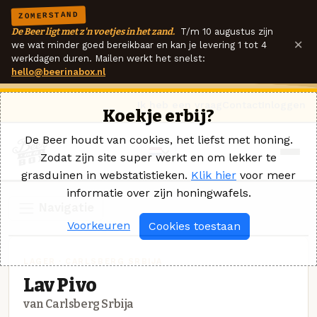
ZOMERSTAND
De Beer ligt met z'n voetjes in het zand.
T/m 10 augustus zijn
×
we wat minder goed bereikbaar en kan je levering 1 tot 4
werkdagen duren. Mailen werkt het snelst:
hello@beerinabox.nl
Ik heb een vraag
Contact
Inloggen
Koekje erbij?
De Beer houdt van cookies, het liefst met honing.
Zodat zijn site super werkt en om lekker te
grasduinen in webstatistieken.
Klik hier
voor meer
informatie over zijn honingwafels.
Navigatie
Voorkeuren
Cookies toestaan
LAGER · CARLSBERG SRBIJA
Lav Pivo
van Carlsberg Srbija