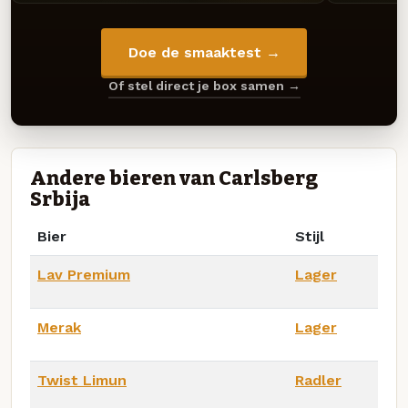
Doe de smaaktest →
Of stel direct je box samen →
Andere bieren van Carlsberg
Srbija
Bier
Stijl
Lav Premium
Lager
Merak
Lager
Twist Limun
Radler