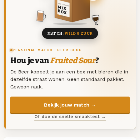
DEZE MAAND
MIX
BOX
8 BIEREN
MATCH:
WILD & ZUUR
PERSONAL MATCH · BEER CLUB
Hou je van
Fruited Sour
?
De Beer koppelt je aan een box met bieren die in
dezelfde straat wonen. Geen standaard pakket.
Gewoon raak.
Bekijk jouw match →
Of doe de snelle smaaktest →