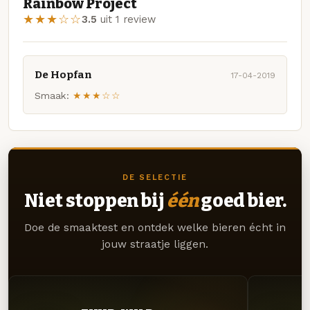
Rainbow Project
★★★☆☆
3.5
uit 1 review
De Hopfan
17-04-2019
Smaak:
★★★☆☆
DE SELECTIE
Niet stoppen bij
één
goed bier.
Doe de smaaktest en ontdek welke bieren écht in
jouw straatje liggen.