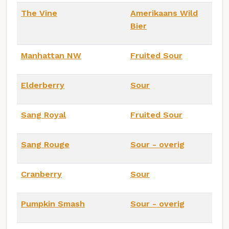
The Vine
Amerikaans Wild
Bier
Manhattan NW
Fruited Sour
Elderberry
Sour
Sang Royal
Fruited Sour
Sang Rouge
Sour - overig
Cranberry
Sour
Pumpkin Smash
Sour - overig