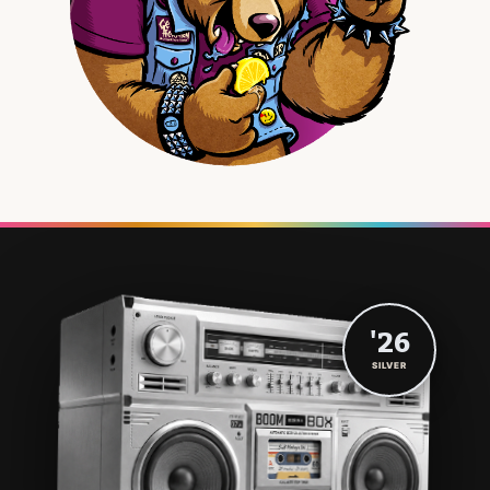
'26
SILVER