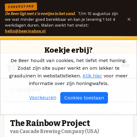
ZOMERSTAND
De Beer ligt met z'n voetjes in het zand.
T/m 10 augustus zijn
×
we wat minder goed bereikbaar en kan je levering 1 tot 4
werkdagen duren. Mailen werkt het snelst:
hello@beerinabox.nl
Ik heb een vraag
Contact
Inloggen
Koekje erbij?
De Beer houdt van cookies, het liefst met honing.
Zodat zijn site super werkt en om lekker te
grasduinen in webstatistieken.
Klik hier
voor meer
informatie over zijn honingwafels.
Navigatie
Voorkeuren
Cookies toestaan
FRUITED SOUR · CASCADE BREWING COMPANY (USA)
The Rainbow Project
van Cascade Brewing Company (USA)