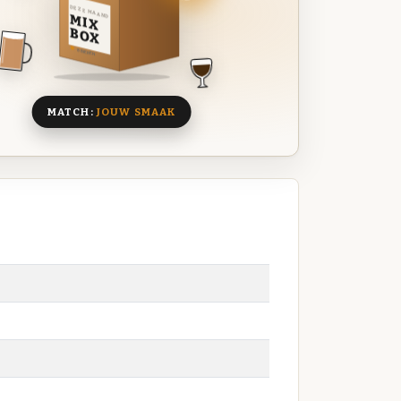
DEZE MAAND
MIX
BOX
8 BIEREN
MATCH:
JOUW SMAAK