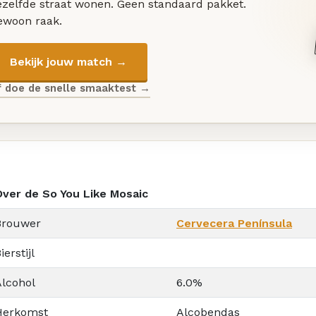
ezelfde straat wonen. Geen standaard pakket.
ewoon raak.
Bekijk jouw match →
f doe de snelle smaaktest →
Over de So You Like Mosaic
Brouwer
Cervecera Península
ierstijl
Alcohol
6.0%
Herkomst
Alcobendas