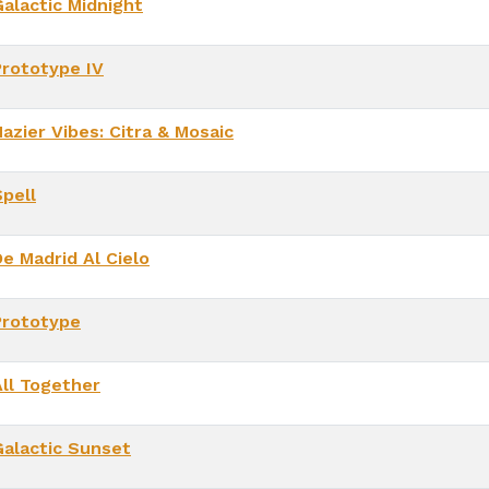
Galactic Midnight
Prototype IV
azier Vibes: Citra & Mosaic
Spell
De Madrid Al Cielo
Prototype
All Together
Galactic Sunset