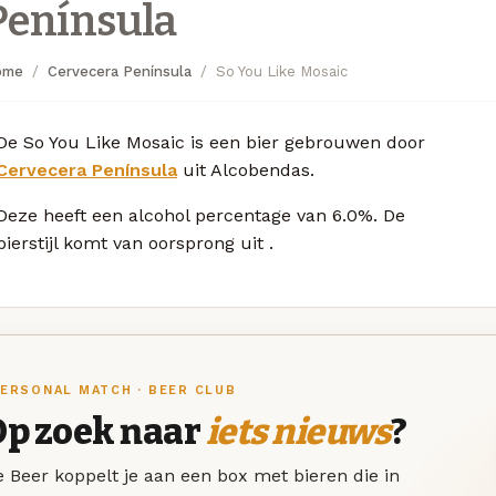
Península
ome
Cervecera Península
So You Like Mosaic
De So You Like Mosaic is een bier gebrouwen door
Cervecera Península
uit Alcobendas.
Deze
heeft een alcohol percentage van 6.0%. De
bierstijl komt van oorsprong uit
.
ERSONAL MATCH · BEER CLUB
Op zoek naar
iets nieuws
?
 Beer koppelt je aan een box met bieren die in