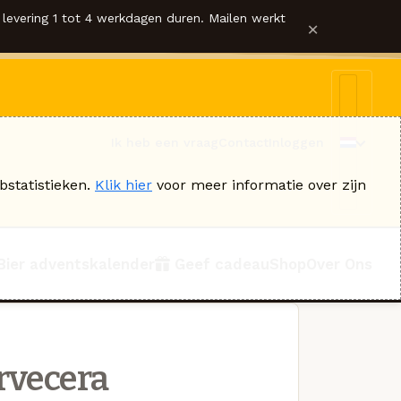
levering 1 tot 4 werkdagen duren. Mailen werkt
×
Ik heb een vraag
Contact
Inloggen
bstatistieken.
Klik hier
voor meer informatie over zijn
Bier adventskalender
Geef cadeau
Shop
Over Ons
rvecera