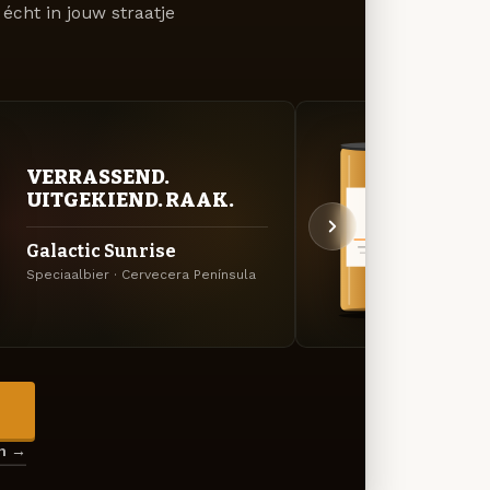
écht in jouw straatje
BITT
VERRASSEND.
EXP
UITGEKIEND. RAAK.
Has
Galactic Sunrise
Amerik
Speciaalbier · Cervecera Península
Peníns
→
en →