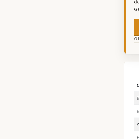
d
G
O
B