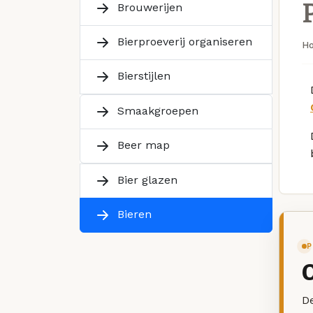
Brouwerijen
Bierproeverij organiseren
H
Bierstijlen
Smaakgroepen
Beer map
Bier glazen
Bieren
P
De