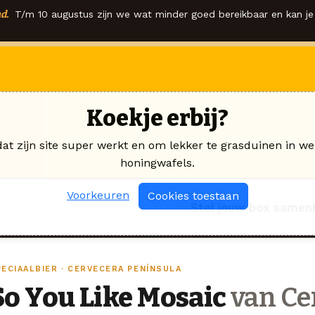
d.
T/m 10 augustus zijn we wat minder goed bereikbaar en kan je 
Koekje erbij?
dat zijn site super werkt en om lekker te grasduinen in we
honingwafels.
Voorkeuren
Cookies toestaan
Stel jouw box samen
PECIAALBIER · CERVECERA PENÍNSULA
So You Like Mosaic
van Ce