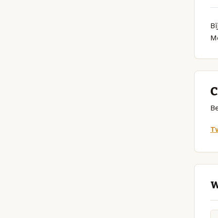
Bi
M
C
Be
Tw
W