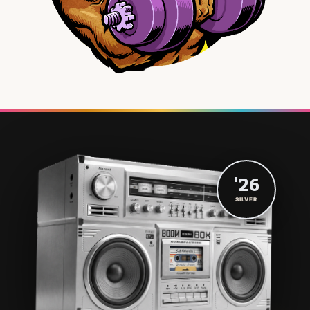
'26
SILVER