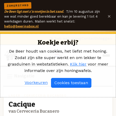
ZOMERSTAND
De Beer ligt met z'n voetjes in het zand.
T/m 10 augustus zijn
×
we wat minder goed bereikbaar en kan je levering 1 tot 4
werkdagen duren. Mailen werkt het snelst:
hello@beerinabox.nl
Ik heb een vraag
Contact
Inloggen
Koekje erbij?
De Beer houdt van cookies, het liefst met honing.
Zodat zijn site super werkt en om lekker te
grasduinen in webstatistieken.
Klik hier
voor meer
informatie over zijn honingwafels.
Navigatie
Voorkeuren
Cookies toestaan
LAGER · CERVECERIA BUCANERO
Cacique
van Cerveceria Bucanero