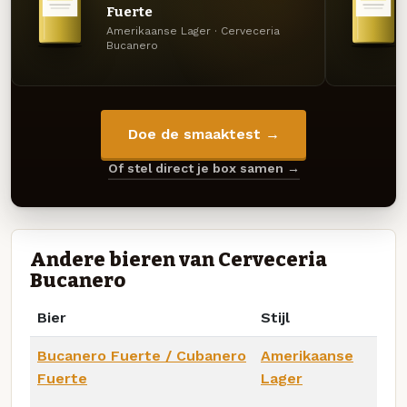
Fuerte
Amerikaanse Lager · Cerveceria
Bucanero
Doe de smaaktest →
Of stel direct je box samen →
Andere bieren van Cerveceria
Bucanero
Bier
Stijl
Bucanero Fuerte / Cubanero
Amerikaanse
Fuerte
Lager