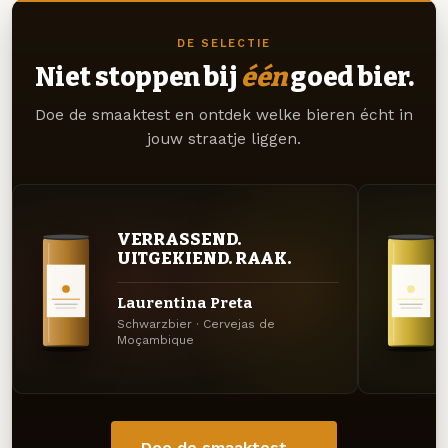
DE SELECTIE
Niet stoppen bij
één
goed bier.
Doe de smaaktest en ontdek welke bieren écht in
jouw straatje liggen.
VERRASSEND.
UITGEKIEND. RAAK.
Laurentina Preta
Schwarzbier · Cervejas de
Moçambique
Doe de smaaktest →