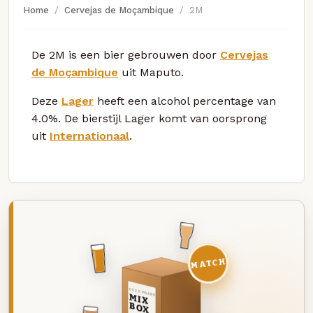
Home
Cervejas de Moçambique
2M
De 2M is een bier gebrouwen door
Cervejas
de Moçambique
uit Maputo.
Deze
Lager
heeft een alcohol percentage van
4.0%. De bierstijl Lager komt van oorsprong
uit
Internationaal
.
MATCH
DEZE MAAND
MIX
BOX