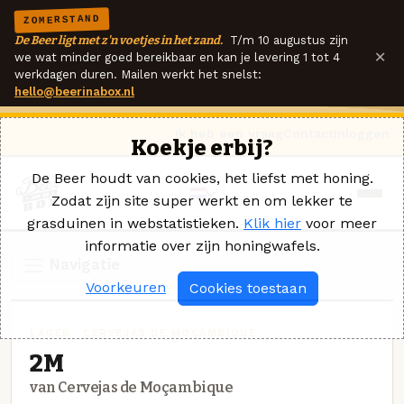
ZOMERSTAND
De Beer ligt met z'n voetjes in het zand.
T/m 10 augustus zijn
×
we wat minder goed bereikbaar en kan je levering 1 tot 4
werkdagen duren. Mailen werkt het snelst:
hello@beerinabox.nl
Ik heb een vraag
Contact
Inloggen
Koekje erbij?
De Beer houdt van cookies, het liefst met honing.
Zodat zijn site super werkt en om lekker te
grasduinen in webstatistieken.
Klik hier
voor meer
informatie over zijn honingwafels.
Navigatie
Voorkeuren
Cookies toestaan
LAGER · CERVEJAS DE MOÇAMBIQUE
2M
van Cervejas de Moçambique