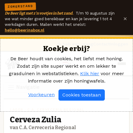
ZOMERSTAND
De Beer ligt met z'n voetjes in het zand.
T/m 10 augustus zijn
×
we wat minder goed bereikbaar en kan je levering 1 tot 4
werkdagen duren. Mailen werkt het snelst:
hello@beerinabox.nl
Ik heb een vraag
Contact
Inloggen
Koekje erbij?
De Beer houdt van cookies, het liefst met honing.
Zodat zijn site super werkt en om lekker te
grasduinen in webstatistieken.
Klik hier
voor meer
informatie over zijn honingwafels.
Navigatie
Voorkeuren
Cookies toestaan
LAGER · C.A. CERVECERIA REGIONAL
Cerveza Zulia
van C.A. Cerveceria Regional