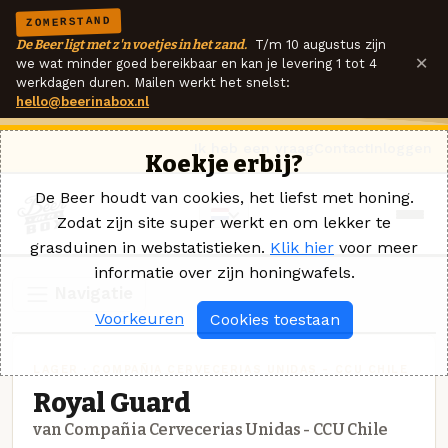
ZOMERSTAND
De Beer ligt met z'n voetjes in het zand.
T/m 10 augustus zijn
×
we wat minder goed bereikbaar en kan je levering 1 tot 4
werkdagen duren. Mailen werkt het snelst:
hello@beerinabox.nl
Ik heb een vraag
Contact
Inloggen
Koekje erbij?
De Beer houdt van cookies, het liefst met honing.
Zodat zijn site super werkt en om lekker te
grasduinen in webstatistieken.
Klik hier
voor meer
informatie over zijn honingwafels.
Navigatie
Voorkeuren
Cookies toestaan
LAGER · COMPAÑIA CERVECERIAS UNIDAS - CCU CHILE
Royal Guard
van Compañia Cervecerias Unidas - CCU Chile