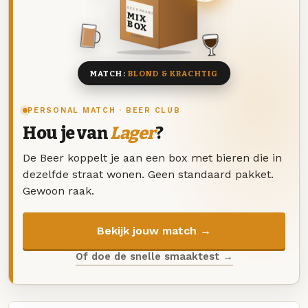
DEZE MAAND
MIX
BOX
8 BIEREN
MATCH:
BLOND & KRACHTIG
PERSONAL MATCH · BEER CLUB
Hou je van
Lager
?
De Beer koppelt je aan een box met bieren die in
dezelfde straat wonen. Geen standaard pakket.
Gewoon raak.
Bekijk jouw match →
Of doe de snelle smaaktest →