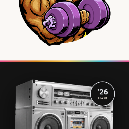
'26
SILVER