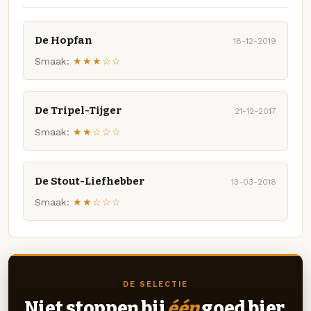
De Hopfan
18-12-2019
Smaak:
★★★☆☆
De Tripel-Tijger
21-12-2017
Smaak:
★★☆☆☆
De Stout-Liefhebber
13-03-2018
Smaak:
★★☆☆☆
DE SELECTIE
Niet stoppen bij
één
goed bier.