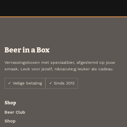
Beer in a Box
Verrassingsboxen met speciaalbier, afgestemd op jouw
smaak. Leuk voor jezelf, n&oacute;g leuker als cadeau.
✓ Veilige betaling
✓ Sinds 2013
Shop
Beer Club
Shop