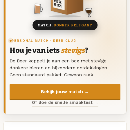
MIX
BOX
8 BIEREN
MATCH:
DONKER & ELEGANT
PERSONAL MATCH · BEER CLUB
Hou je van iets
stevigs
?
De Beer koppelt je aan een box met stevige
donkere bieren en bijzondere ontdekkingen.
Geen standaard pakket. Gewoon raak.
Bekijk jouw match →
Of doe de snelle smaaktest →