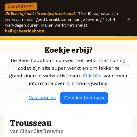
ZOMERSTAND
De Beer ligt met z'n voetjes in het zand.
T/m 10 augustus zijn
×
we wat minder goed bereikbaar en kan je levering 1 tot 4
werkdagen duren. Mailen werkt het snelst:
hello@beerinabox.nl
Ik heb een vraag
Contact
Inloggen
Koekje erbij?
De Beer houdt van cookies, het liefst met honing.
Zodat zijn site super werkt en om lekker te
grasduinen in webstatistieken.
Klik hier
voor meer
informatie over zijn honingwafels.
Navigatie
Voorkeuren
Cookies toestaan
ENGELSE BARLEYWINE · CIGAR CITY BREWING
Trousseau
van Cigar City Brewing