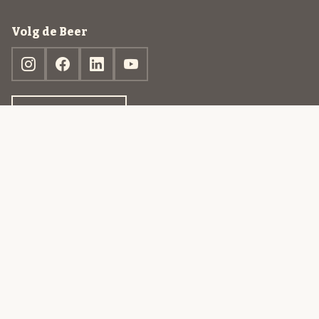
Volg de Beer
Ontdek jouw box
© 2013-2026 Beer in a Box BV