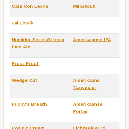
Café Con Leche
Milkstout
Jai Low®
Humidor Series®: India
Amerikaanse IPA
Pale Ale
Frost Proof
Wedge Cut
Amerikaans
Tarwebier
Puppy's Breath
Amerikaanse
Porter
Cosmic Crown
Lichtgekleurd