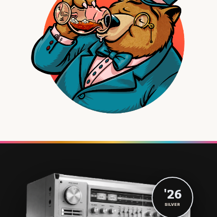
'26
SILVER