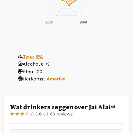
Type
IPA
Alcohol
6
Kleur
20
Herkomst
Amerika
Wat drinkers zeggen over Jai Alai®
★★★☆☆
3.6
uit 63 reviews