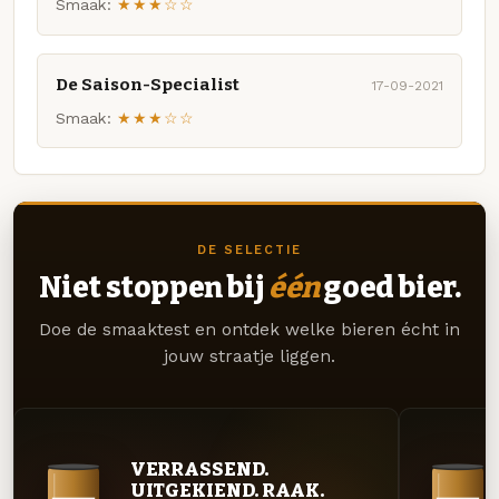
Smaak:
★★★☆☆
De Saison-Specialist
17-09-2021
Smaak:
★★★☆☆
DE SELECTIE
Niet stoppen bij
één
goed bier.
Doe de smaaktest en ontdek welke bieren écht in
jouw straatje liggen.
VERRASSEND.
UITGEKIEND. RAAK.