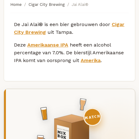
Home
Cigar City Brewing
Jai Alai®
De Jai Alai® is een bier gebrouwen door
Cigar
City Brewing
uit Tampa.
Deze
Amerikaanse IPA
heeft een alcohol
percentage van 7.0%. De bierstijl Amerikaanse
IPA komt van oorsprong uit
Amerika
.
MATCH
DEZE MAAND
MIX
BOX