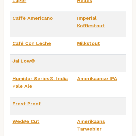
Lager
Helles
Caffè Americano
Imperial
Koffiestout
Café Con Leche
Milkstout
Jai Low®
Humidor Series®: India
Amerikaanse IPA
Pale Ale
Frost Proof
Wedge Cut
Amerikaans
Tarwebier