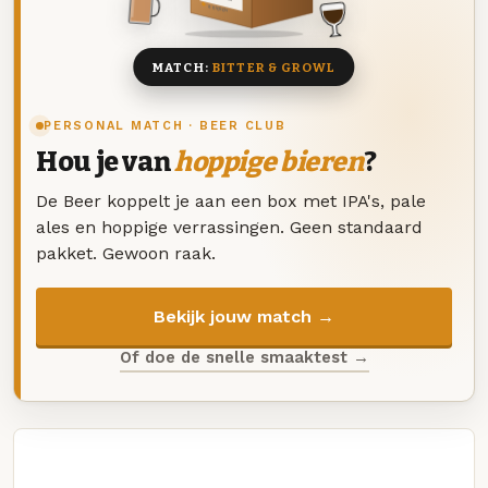
8 BIEREN
MATCH:
BITTER & GROWL
PERSONAL MATCH · BEER CLUB
Hou je van
hoppige bieren
?
De Beer koppelt je aan een box met IPA's, pale
ales en hoppige verrassingen. Geen standaard
pakket. Gewoon raak.
Bekijk jouw match →
Of doe de snelle smaaktest →