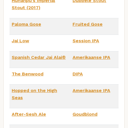
Hunahpu's Imperial
Dubbele Stout
Stout (2017)
Paloma Gose
Fruited Gose
Jai Low
Session IPA
Spanish Cedar Jai Alai®
Amerikaanse IPA
The Benwood
DIPA
Hopped on the High
Amerikaanse IPA
Seas
After-Sesh Ale
Goudblond