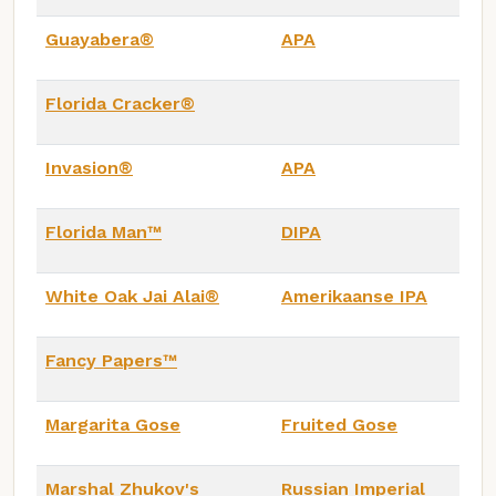
Guayabera®
APA
Florida Cracker®
Invasion®
APA
Florida Man™
DIPA
White Oak Jai Alai®
Amerikaanse IPA
Fancy Papers™
Margarita Gose
Fruited Gose
Marshal Zhukov's
Russian Imperial