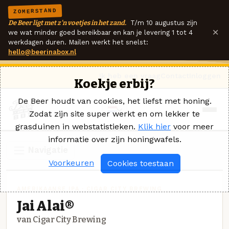
ZOMERSTAND
De Beer ligt met z'n voetjes in het zand.
T/m 10 augustus zijn
×
we wat minder goed bereikbaar en kan je levering 1 tot 4
werkdagen duren. Mailen werkt het snelst:
hello@beerinabox.nl
Ik heb een vraag
Contact
Inloggen
Koekje erbij?
De Beer houdt van cookies, het liefst met honing.
Zodat zijn site super werkt en om lekker te
grasduinen in webstatistieken.
Klik hier
voor meer
informatie over zijn honingwafels.
Navigatie
Voorkeuren
Cookies toestaan
AMERIKAANSE IPA · CIGAR CITY BREWING
Jai Alai®
van Cigar City Brewing