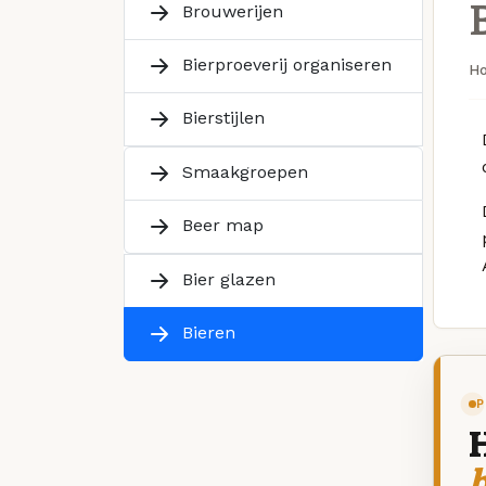
Brouwerijen
Bierproeverij organiseren
H
Bierstijlen
Smaakgroepen
Beer map
Bier glazen
Bieren
P