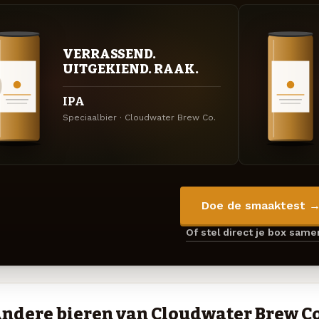
VERRASSEND.
UITGEKIEND. RAAK.
IPA
Speciaalbier · Cloudwater Brew Co.
Doe de smaaktest 
Of stel direct je box sam
ndere bieren van Cloudwater Brew Co