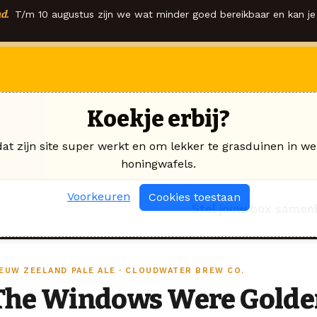
d.
T/m 10 augustus zijn we wat minder goed bereikbaar en kan je 
Koekje erbij?
dat zijn site super werkt en om lekker te grasduinen in we
honingwafels.
Voorkeuren
Cookies toestaan
Stel jouw box samen
IEUW ZEELAND PALE ALE · CLOUDWATER BREW CO.
The Windows Were Golde