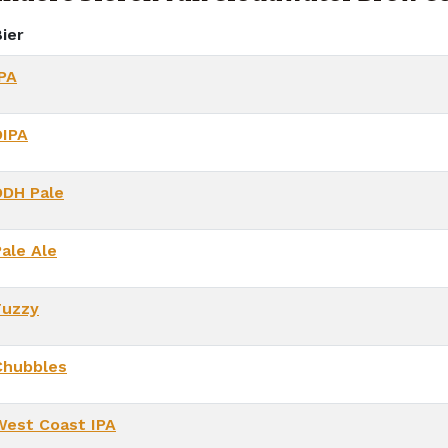
ier
IPA
DIPA
DDH Pale
Pale Ale
Fuzzy
Chubbles
West Coast IPA