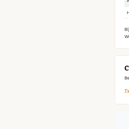
Bi
W
C
Be
Tw