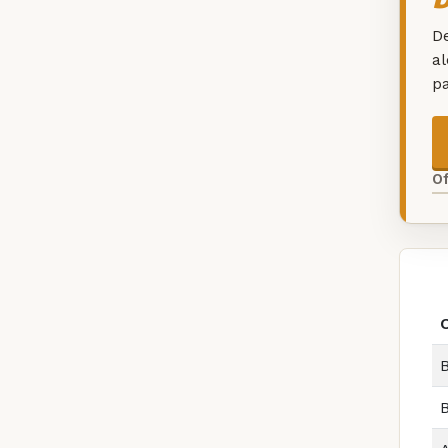
De
a
p
O
B