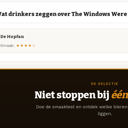
at drinkers zeggen over The Windows Were
De Hopfan
Smaak:
★★★★☆
DE SELECTIE
Niet stoppen bij
één
Doe de smaaktest en ontdek welke bieren 
liggen.