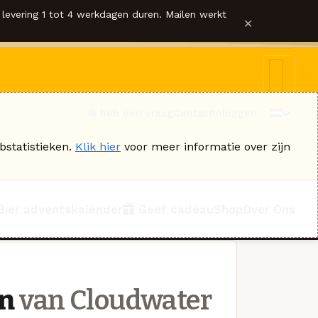
levering 1 tot 4 werkdagen duren. Mailen werkt
×
Ik heb een vraag
Contact
Inloggen
bstatistieken.
Klik hier
voor meer informatie over zijn
Bier adventskalender
Geef cadeau
Shop
Over Ons
n
van Cloudwater