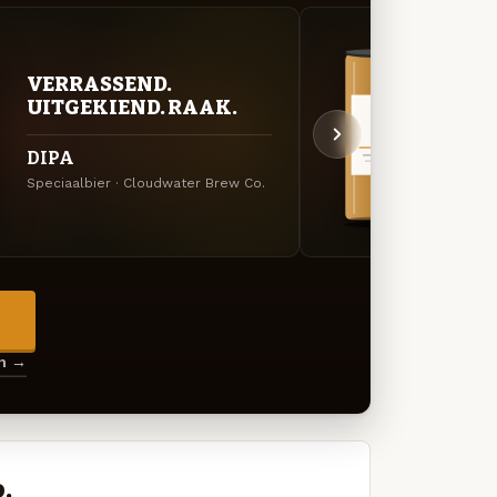
VERRASSEND.
VER
UITGEKIEND. RAAK.
UIT
DIPA
DDH 
Speciaalbier · Cloudwater Brew Co.
Specia
→
en →
.