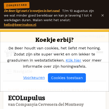
ZOMERSTAND
De Beer ligt met z'n voetjes in het zand.
T/m 10 augustus zijn
×
we wat minder goed bereikbaar en kan je levering 1 tot 4
werkdagen duren. Mailen werkt het snelst:
hello@beerinabox.nl
Ik heb een vraag
Contact
Inloggen
Koekje erbij?
De Beer houdt van cookies, het liefst met honing.
Zodat zijn site super werkt en om lekker te
grasduinen in webstatistieken.
Klik hier
voor meer
informatie over zijn honingwafels.
Navigatie
Voorkeuren
Cookies toestaan
BLOND · COMPANYIA CERVESERA DEL MONTSENY
ECOLupulus
van Companyia Cervesera del Montseny