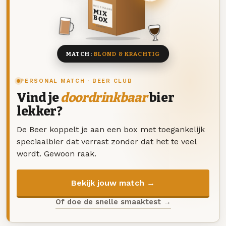
DEZE MAAND
MIX
BOX
8 BIEREN
MATCH:
BLOND & KRACHTIG
PERSONAL MATCH · BEER CLUB
Vind je
doordrinkbaar
bier
lekker?
De Beer koppelt je aan een box met toegankelijk
speciaalbier dat verrast zonder dat het te veel
wordt. Gewoon raak.
Bekijk jouw match →
Of doe de snelle smaaktest →