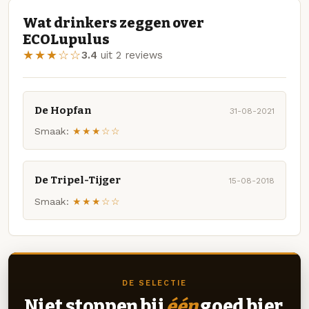
Wat drinkers zeggen over
ECOLupulus
★★★☆☆
3.4
uit 2 reviews
De Hopfan
31-08-2021
Smaak:
★★★☆☆
De Tripel-Tijger
15-08-2018
Smaak:
★★★☆☆
DE SELECTIE
Niet stoppen bij
één
goed bier.