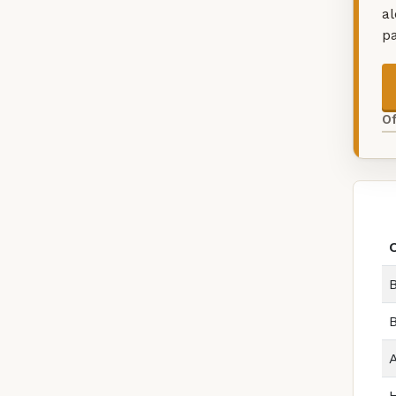
a
p
O
B