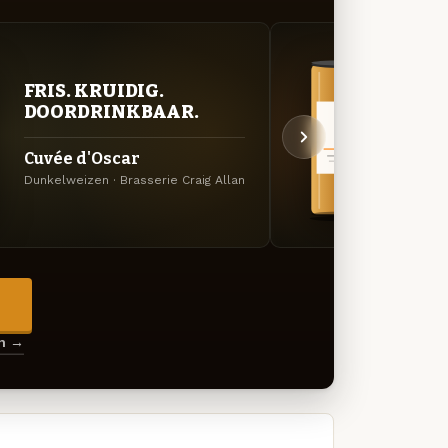
BITT
FRIS. KRUIDIG.
EXP
DOORDRINKBAAR.
India
Cuvée d'Oscar
Amerik
Dunkelweizen · Brasserie Craig Allan
Allan
→
en →