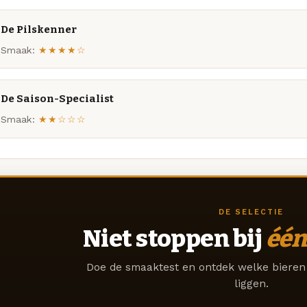
De Pilskenner
Smaak:
★★★★☆
De Saison-Specialist
Smaak:
★★☆☆☆
DE SELECTIE
Niet stoppen bij
één
Doe de smaaktest en ontdek welke bieren 
liggen.