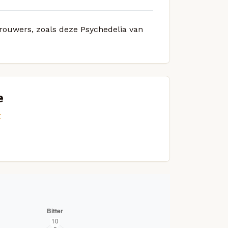
brouwers, zoals deze Psychedelia van
e
r