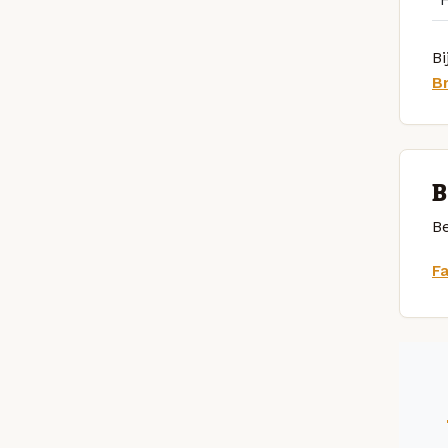
Bi
Br
B
Be
F