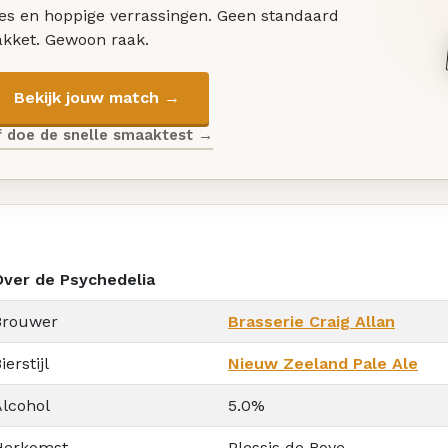
les en hoppige verrassingen. Geen standaard
akket. Gewoon raak.
Bekijk jouw match →
f doe de snelle smaaktest →
Over de Psychedelia
Brouwer
Brasserie Craig Allan
ierstijl
Nieuw Zeeland Pale Ale
Alcohol
5.0%
Herkomst
Plessis de Roye