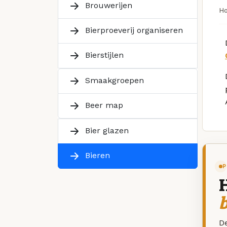
Brouwerijen
H
Bierproeverij organiseren
Bierstijlen
Smaakgroepen
Beer map
Bier glazen
Bieren
P
De