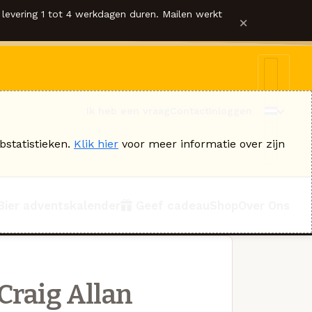
levering 1 tot 4 werkdagen duren. Mailen werkt
×
Ik heb een vraag
Contact
Inloggen
bstatistieken.
Klik hier
voor meer informatie over zijn
Bier adventskalender
Geef cadeau
Shop
Over Ons
Craig Allan