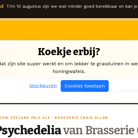
d.
T/m 10 augustus zijn we wat minder goed bereikbaar en kan je 
Koekje erbij?
dat zijn site super werkt en om lekker te grasduinen in we
honingwafels.
Voorkeuren
Cookies toestaan
Stel jouw box samen
EUW ZEELAND PALE ALE · BRASSERIE CRAIG ALLAN
Psychedelia
van Brasserie 