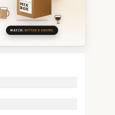
DEZE MAAND
MIX
BOX
8 BIEREN
MATCH:
BITTER & GROWL