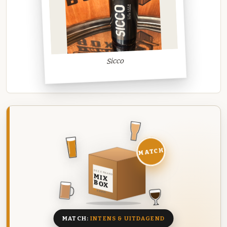
Sicco
MATCH
DEZE MAAND
MIX
BOX
8 BIEREN
MATCH:
INTENS & UITDAGEND