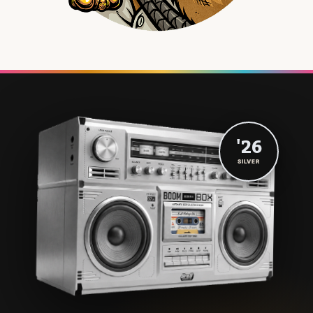
'26
SILVER