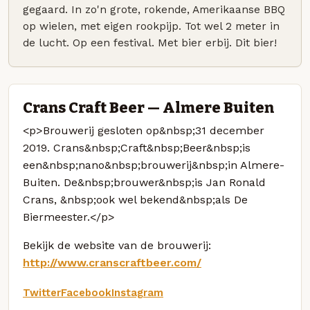
gegaard. In zo'n grote, rokende, Amerikaanse BBQ
op wielen, met eigen rookpijp. Tot wel 2 meter in
de lucht. Op een festival. Met bier erbij. Dit bier!
Crans Craft Beer — Almere Buiten
<p>Brouwerij gesloten op&nbsp;31 december
2019. Crans&nbsp;Craft&nbsp;Beer&nbsp;is
een&nbsp;nano&nbsp;brouwerij&nbsp;in Almere-
Buiten. De&nbsp;brouwer&nbsp;is Jan Ronald
Crans, &nbsp;ook wel bekend&nbsp;als De
Biermeester.</p>
Bekijk de website van de brouwerij:
http://www.cranscraftbeer.com/
Twitter
Facebook
Instagram