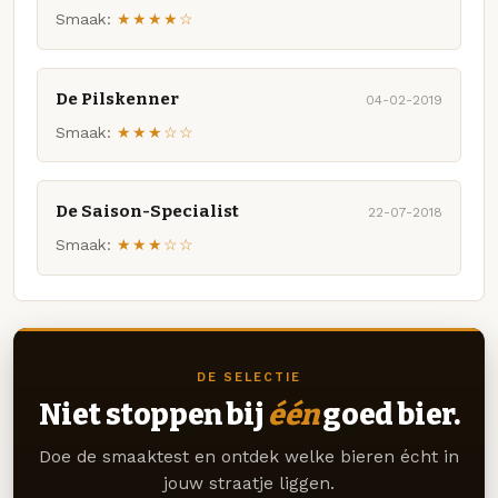
Smaak:
★★★★☆
De Pilskenner
04-02-2019
Smaak:
★★★☆☆
De Saison-Specialist
22-07-2018
Smaak:
★★★☆☆
DE SELECTIE
Niet stoppen bij
één
goed bier.
Doe de smaaktest en ontdek welke bieren écht in
jouw straatje liggen.