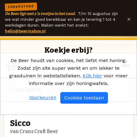
ZOMERSTAND
De Beer ligt met z'n voetjes in het zand.
T/m 10 augustus zijn
×
we wat minder goed bereikbaar en kan je levering 1 tot 4
werkdagen duren. Mailen werkt het snelst:
hello@beerinabox.nl
Ik heb een vraag
Contact
Inloggen
Koekje erbij?
De Beer houdt van cookies, het liefst met honing.
Zodat zijn site super werkt en om lekker te
grasduinen in webstatistieken.
Klik hier
voor meer
informatie over zijn honingwafels.
Navigatie
Voorkeuren
Cookies toestaan
BALTIC PORTER · CRANS CRAFT BEER
Sicco
van Crans Craft Beer