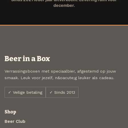
december.
Beer in a Box
Verrassingsboxen met speciaalbier, afgestemd op jouw
smaak. Leuk voor jezelf, n&oacute;g leuker als cadeau.
✓ Veilige betaling
✓ Sinds 2013
Shop
Beer Club