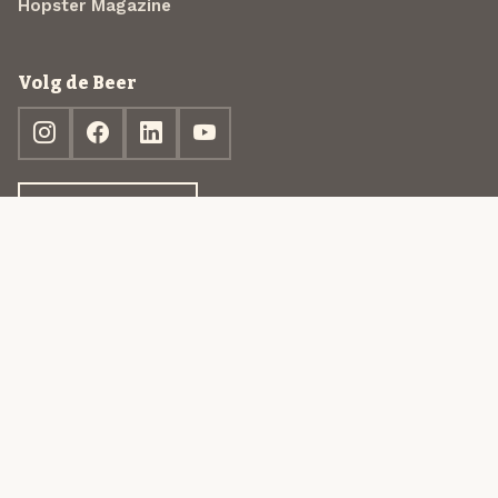
Hopster Magazine
Volg de Beer
Ontdek jouw box
© 2013-2026 Beer in a Box BV