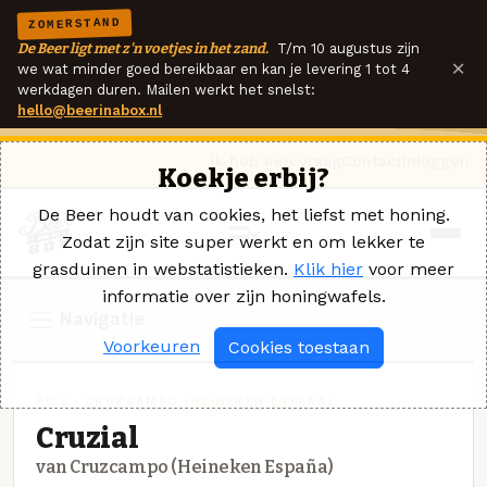
ZOMERSTAND
De Beer ligt met z'n voetjes in het zand.
T/m 10 augustus zijn
×
we wat minder goed bereikbaar en kan je levering 1 tot 4
werkdagen duren. Mailen werkt het snelst:
hello@beerinabox.nl
Ik heb een vraag
Contact
Inloggen
Koekje erbij?
De Beer houdt van cookies, het liefst met honing.
Zodat zijn site super werkt en om lekker te
grasduinen in webstatistieken.
Klik hier
voor meer
informatie over zijn honingwafels.
Navigatie
Voorkeuren
Cookies toestaan
PILS · CRUZCAMPO (HEINEKEN ESPAÑA)
Cruzial
van Cruzcampo (Heineken España)