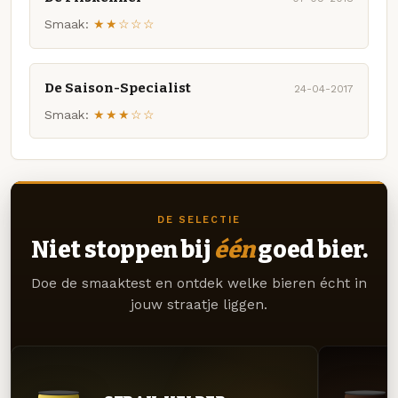
Smaak:
★★☆☆☆
De Saison-Specialist
24-04-2017
Smaak:
★★★☆☆
DE SELECTIE
Niet stoppen bij
één
goed bier.
Doe de smaaktest en ontdek welke bieren écht in
jouw straatje liggen.