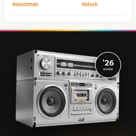
Kolschman
Kölsch
'26
SILVER