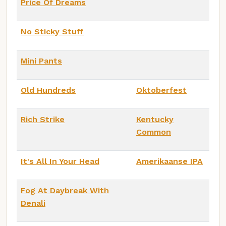
Price Of Dreams
No Sticky Stuff
Mini Pants
Old Hundreds
Oktoberfest
Rich Strike
Kentucky
Common
It's All In Your Head
Amerikaanse IPA
Fog At Daybreak With
Denali