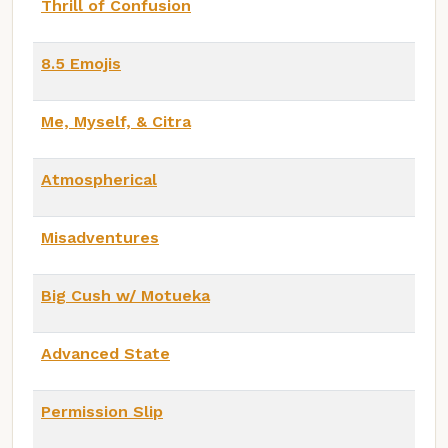
Thrill of Confusion
8.5 Emojis
Me, Myself, & Citra
Atmospherical
Misadventures
Big Cush w/ Motueka
Advanced State
Permission Slip