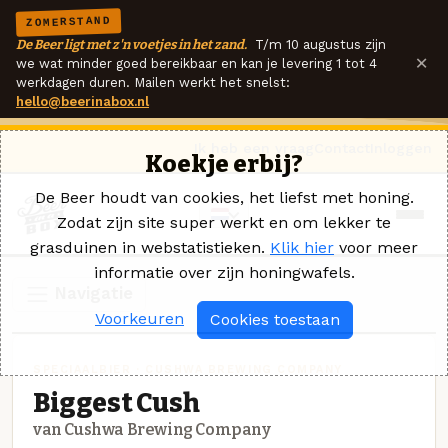
ZOMERSTAND
De Beer ligt met z'n voetjes in het zand.
T/m 10 augustus zijn
×
we wat minder goed bereikbaar en kan je levering 1 tot 4
werkdagen duren. Mailen werkt het snelst:
hello@beerinabox.nl
Ik heb een vraag
Contact
Inloggen
Koekje erbij?
De Beer houdt van cookies, het liefst met honing.
Zodat zijn site super werkt en om lekker te
grasduinen in webstatistieken.
Klik hier
voor meer
informatie over zijn honingwafels.
Navigatie
Voorkeuren
Cookies toestaan
SPECIAALBIER · CUSHWA BREWING COMPANY
Biggest Cush
van Cushwa Brewing Company