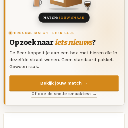
8 BIEREN
MATCH:
JOUW SMAAK
PERSONAL MATCH · BEER CLUB
Op zoek naar
iets nieuws
?
De Beer koppelt je aan een box met bieren die in
dezelfde straat wonen. Geen standaard pakket.
Gewoon raak.
Bekijk jouw match →
Of doe de snelle smaaktest →