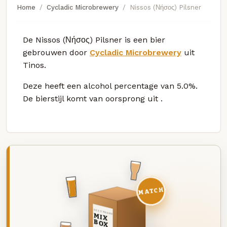
Home
Cycladic Microbrewery
Nissos (Νήσος) Pilsner
De Nissos (Νήσος) Pilsner is een bier
gebrouwen door
Cycladic Microbrewery
uit
Tinos.
Deze
heeft een alcohol percentage van 5.0%.
De bierstijl komt van oorsprong uit
.
MATCH
DEZE MAAND
MIX
BOX