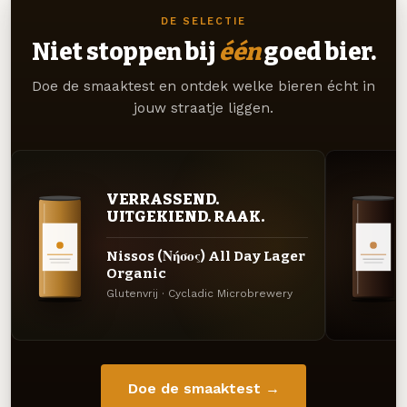
DE SELECTIE
Niet stoppen bij
één
goed bier.
Doe de smaaktest en ontdek welke bieren écht in
jouw straatje liggen.
VERRASSEND.
UITGEKIEND. RAAK.
Nissos (Νήσος) All Day Lager
Organic
Glutenvrij · Cycladic Microbrewery
Doe de smaaktest →