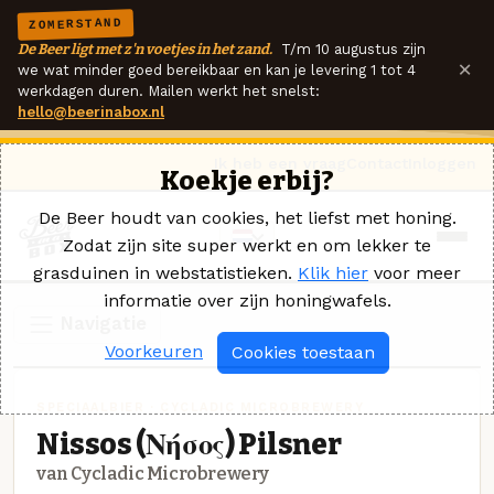
ZOMERSTAND
De Beer ligt met z'n voetjes in het zand.
T/m 10 augustus zijn
×
we wat minder goed bereikbaar en kan je levering 1 tot 4
werkdagen duren. Mailen werkt het snelst:
hello@beerinabox.nl
Ik heb een vraag
Contact
Inloggen
Koekje erbij?
De Beer houdt van cookies, het liefst met honing.
Zodat zijn site super werkt en om lekker te
grasduinen in webstatistieken.
Klik hier
voor meer
informatie over zijn honingwafels.
Navigatie
Voorkeuren
Cookies toestaan
SPECIAALBIER · CYCLADIC MICROBREWERY
Nissos (Νήσος) Pilsner
van Cycladic Microbrewery