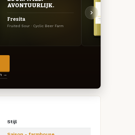
AVONTUURLIJK.
AVO
Fresita
Xino
Fruited Sour · Cyclic Beer Farm
Berlin
→
en →
Stijl
Saison - farmhouse