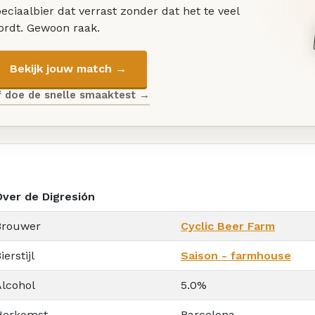
eciaalbier dat verrast zonder dat het te veel
ordt. Gewoon raak.
Bekijk jouw match →
f doe de snelle smaaktest →
Over de Digresión
Brouwer
Cyclic Beer Farm
ierstijl
Saison - farmhouse
Alcohol
5.0%
Herkomst
Barcelona