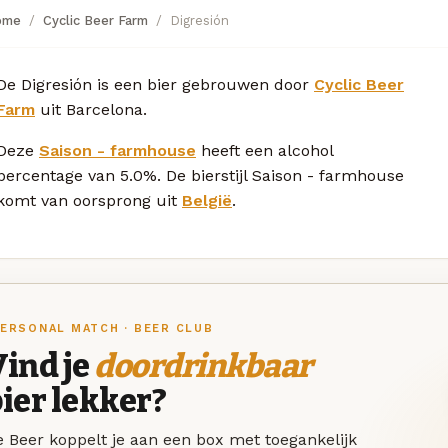
ome
Cyclic Beer Farm
Digresión
De Digresión is een bier gebrouwen door
Cyclic Beer
Farm
uit Barcelona.
Deze
Saison - farmhouse
heeft een alcohol
percentage van 5.0%. De bierstijl Saison - farmhouse
komt van oorsprong uit
België
.
ERSONAL MATCH · BEER CLUB
ind je
doordrinkbaar
ier lekker?
 Beer koppelt je aan een box met toegankelijk