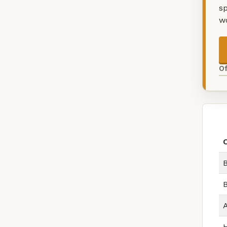
sp
w
O
B