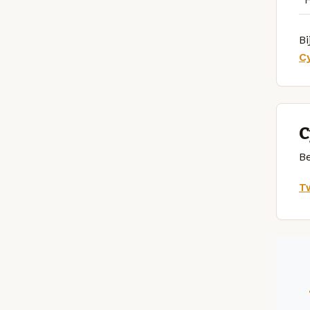
Bi
C
C
Be
Tw