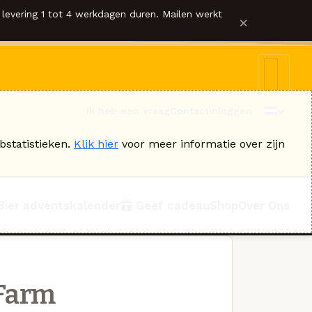
levering 1 tot 4 werkdagen duren. Mailen werkt
×
Ik heb een vraag
Contact
Inloggen
bstatistieken.
Klik hier
voor meer informatie over zijn
Bier adventskalender
Geef cadeau
Shop
Over Ons
 Farm