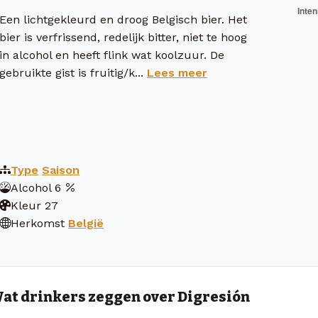
Een lichtgekleurd en droog Belgisch bier. Het
bier is verfrissend, redelijk bitter, niet te hoog
in alcohol en heeft flink wat koolzuur. De
gebruikte gist is fruitig/k...
Lees meer
Type
Saison
Alcohol
6
Kleur
27
Herkomst
België
at drinkers zeggen over Digresión