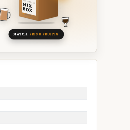
DEZE MAAND
MIX
BOX
8 BIEREN
MATCH:
FRIS & FRUITIG