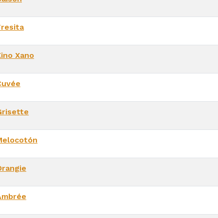
Fresita
Xino Xano
Cuvée
Grisette
Melocotón
Orangie
Ambrée