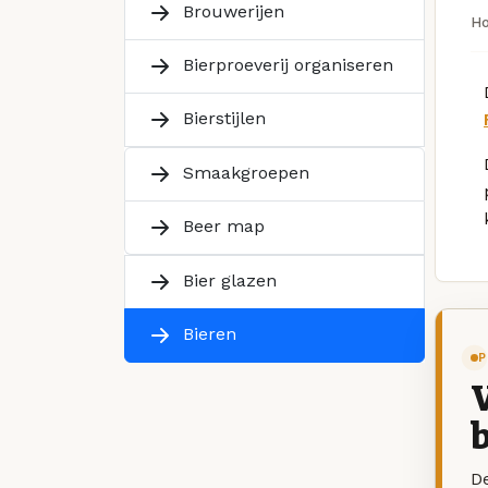
Brouwerijen
H
Bierproeverij organiseren
Bierstijlen
Smaakgroepen
Beer map
Bier glazen
Bieren
P
V
b
De