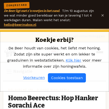
ZOMERSTAND
De Beer ligt met z'n voetjes in het zand.
T/m 10 augustus zijn
×
we wat minder goed bereikbaar en kan je levering 1 tot 4
werkdagen duren. Mailen werkt het snelst:
hello@beerinabox.nl
Ik heb een vraag
Contact
Inloggen
Koekje erbij?
De Beer houdt van cookies, het liefst met honing.
Zodat zijn site super werkt en om lekker te
grasduinen in webstatistieken.
Klik hier
voor meer
informatie over zijn honingwafels.
Navigatie
Voorkeuren
Cookies toestaan
BELGISCHE IPA · D'OUDE MAALDERIJ
Homo Beerectus: Hop Hanker
Sorachi Ace