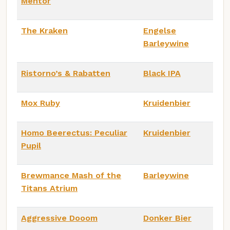
Mentor
The Kraken
Engelse
Barleywine
Ristorno’s & Rabatten
Black IPA
Mox Ruby
Kruidenbier
Homo Beerectus: Peculiar
Kruidenbier
Pupil
Brewmance Mash of the
Barleywine
Titans Atrium
Aggressive Dooom
Donker Bier