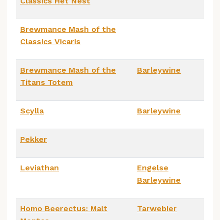
Classics Het Nest
Brewmance Mash of the
Classics Vicaris
Brewmance Mash of the
Barleywine
Titans Totem
Scylla
Barleywine
Pekker
Leviathan
Engelse
Barleywine
Homo Beerectus: Malt
Tarwebier