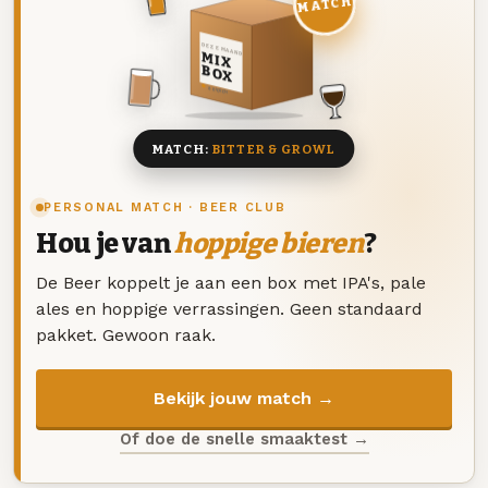
MATCH
DEZE MAAND
MIX
BOX
8 BIEREN
MATCH:
BITTER & GROWL
PERSONAL MATCH · BEER CLUB
Hou je van
hoppige bieren
?
De Beer koppelt je aan een box met IPA's, pale
ales en hoppige verrassingen. Geen standaard
pakket. Gewoon raak.
Bekijk jouw match →
Of doe de snelle smaaktest →