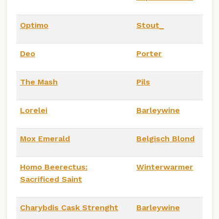
Optimo
Stout_
Deo
Porter
The Mash
Pils
Lorelei
Barleywine
Mox Emerald
Belgisch Blond
Homo Beerectus:
Winterwarmer
Sacrificed Saint
Charybdis Cask Strenght
Barleywine