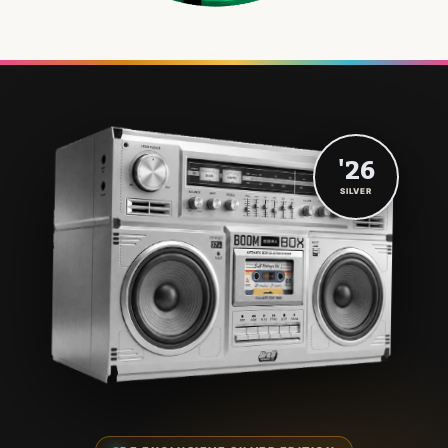
'26
SILVER