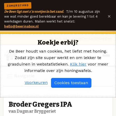
ZOMERSTAND
De Beer ligt met z'n voetjes in het zand.
T/m 10 augustus zijn
×
we wat minder goed bereikbaar en kan je levering 1 tot 4
werkdagen duren. Mailen werkt het snelst:
hello@beerinabox.nl
Ik heb een vraag
Contact
Inloggen
Koekje erbij?
De Beer houdt van cookies, het liefst met honing.
Zodat zijn site super werkt en om lekker te
grasduinen in webstatistieken.
Klik hier
voor meer
informatie over zijn honingwafels.
Navigatie
Voorkeuren
Cookies toestaan
AMERIKAANSE IPA · DAGMAR BRYGGERIET
Broder Gregers IPA
van Dagmar Bryggeriet