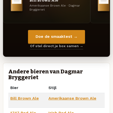
Bill Brown Ale
Amerikaanse Brown Ale · Dagmar
Bryggeriet
Doe de smaaktest →
Of stel direct je box samen →
Andere bieren van Dagmar
Bryggeriet
Bier
Stijl
Bill Brown Ale
Amerikaanse Brown Ale
1747 Red Ale
Irish Red Ale