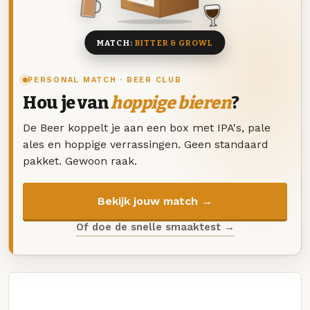
8 BIEREN
MATCH:
BITTER & GROWL
PERSONAL MATCH · BEER CLUB
Hou je van
hoppige bieren
?
De Beer koppelt je aan een box met IPA's, pale
ales en hoppige verrassingen. Geen standaard
pakket. Gewoon raak.
Bekijk jouw match →
Of doe de snelle smaaktest →