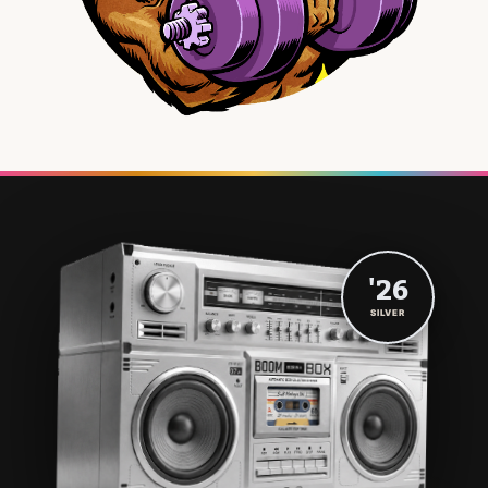
'26
SILVER