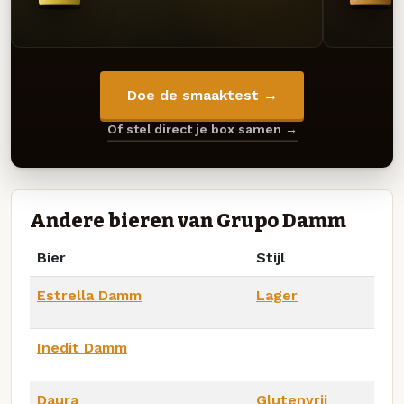
Doe de smaaktest →
Of stel direct je box samen →
Andere bieren van Grupo Damm
Bier
Stijl
Estrella Damm
Lager
Inedit Damm
Daura
Glutenvrij