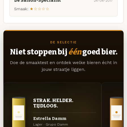
De Saison-Specialist
24-04-2017
Smaak:
★☆☆☆☆
DE SELECTIE
Niet stoppen bij
één
goed bier.
Doe de smaaktest en ontdek welke bieren écht in
jouw straatje liggen.
STRAK. HELDER.
TIJDLOOS.
Estrella Damm
Lager · Grupo Damm