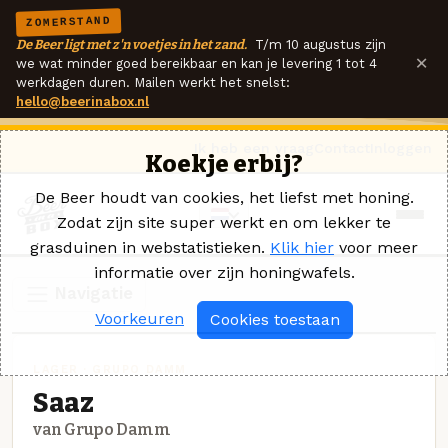
ZOMERSTAND
De Beer ligt met z'n voetjes in het zand.
T/m 10 augustus zijn
×
we wat minder goed bereikbaar en kan je levering 1 tot 4
werkdagen duren. Mailen werkt het snelst:
hello@beerinabox.nl
Ik heb een vraag
Contact
Inloggen
Koekje erbij?
De Beer houdt van cookies, het liefst met honing.
Zodat zijn site super werkt en om lekker te
grasduinen in webstatistieken.
Klik hier
voor meer
informatie over zijn honingwafels.
Navigatie
Voorkeuren
Cookies toestaan
LAGER · GRUPO DAMM
Saaz
van Grupo Damm