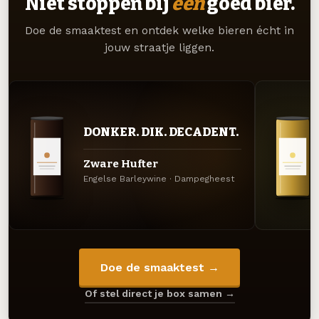
Niet stoppen bij
één
goed bier.
Doe de smaaktest en ontdek welke bieren écht in
jouw straatje liggen.
DONKER. DIK. DECADENT.
Zware Hufter
Engelse Barleywine · Dampegheest
Doe de smaaktest →
Of stel direct je box samen →