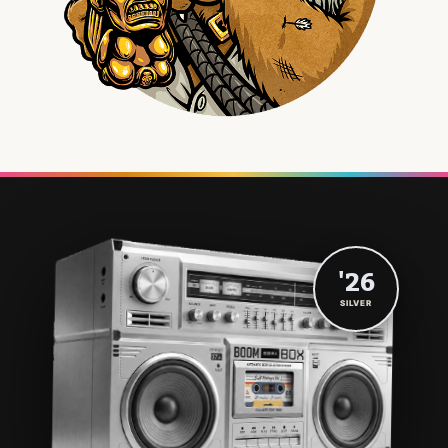
'26
SILVER