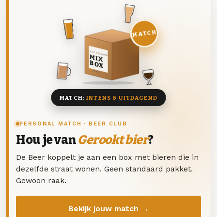
MATCH
DEZE MAAND
MIX
BOX
8 BIEREN
MATCH:
INTENS & UITDAGEND
PERSONAL MATCH · BEER CLUB
Hou je van
Gerookt bier
?
De Beer koppelt je aan een box met bieren die in
dezelfde straat wonen. Geen standaard pakket.
Gewoon raak.
Bekijk jouw match →