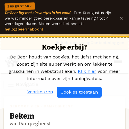
ZOMERSTAND
De Beer ligt met z'n voetjes in het zand.
T/m 10 augustus zijn
×
we wat minder goed bereikbaar en kan je levering 1 tot 4
werkdagen duren. Mailen werkt het snelst:
hello@beerinabox.nl
Ik heb een vraag
Contact
Inloggen
Koekje erbij?
De Beer houdt van cookies, het liefst met honing.
Zodat zijn site super werkt en om lekker te
grasduinen in webstatistieken.
Klik hier
voor meer
informatie over zijn honingwafels.
Navigatie
Voorkeuren
Cookies toestaan
GEROOKT BIER · DAMPEGHEEST
Bekem
van Dampegheest