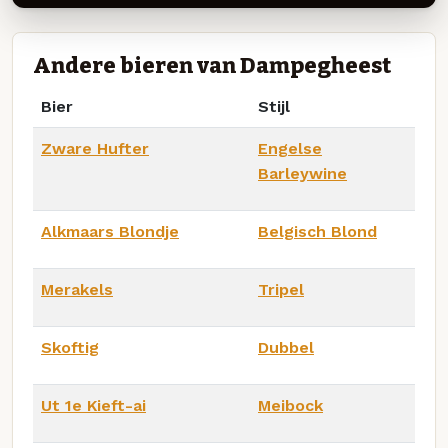
Andere bieren van Dampegheest
Bier
Stijl
Zware Hufter
Engelse
Barleywine
Alkmaars Blondje
Belgisch Blond
Merakels
Tripel
Skoftig
Dubbel
Ut 1e Kieft-ai
Meibock