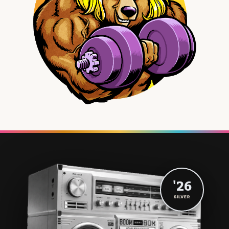
'26
SILVER