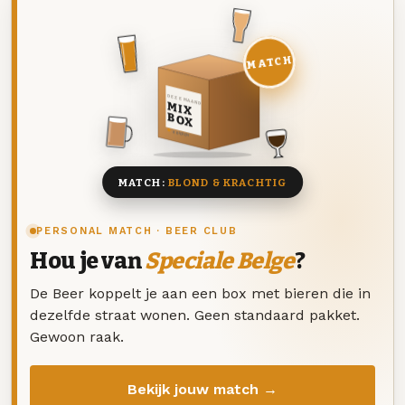
MATCH
DEZE MAAND
MIX
BOX
8 BIEREN
MATCH:
BLOND & KRACHTIG
PERSONAL MATCH · BEER CLUB
Hou je van
Speciale Belge
?
De Beer koppelt je aan een box met bieren die in
dezelfde straat wonen. Geen standaard pakket.
Gewoon raak.
Bekijk jouw match →