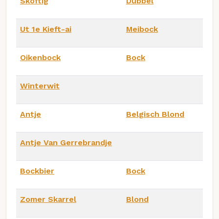
Skoftig
Dubbel
Ut 1e Kieft-ai
Meibock
Oikenbock
Bock
Winterwit
Antje
Belgisch Blond
Antje Van Gerrebrandje
Bockbier
Bock
Zomer Skarrel
Blond