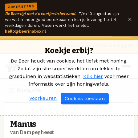
ZOMERSTAND
De Beer ligt met z'n voetjes in het zand.
T/m 10 augustus zijn
×
we wat minder goed bereikbaar en kan je levering 1 tot 4
werkdagen duren. Mailen werkt het snelst:
hello@beerinabox.nl
Ik heb een vraag
Contact
Inloggen
Koekje erbij?
De Beer houdt van cookies, het liefst met honing.
Zodat zijn site super werkt en om lekker te
grasduinen in webstatistieken.
Klik hier
voor meer
informatie over zijn honingwafels.
Navigatie
Voorkeuren
Cookies toestaan
SPECIALE BELGE · DAMPEGHEEST
Manus
van Dampegheest