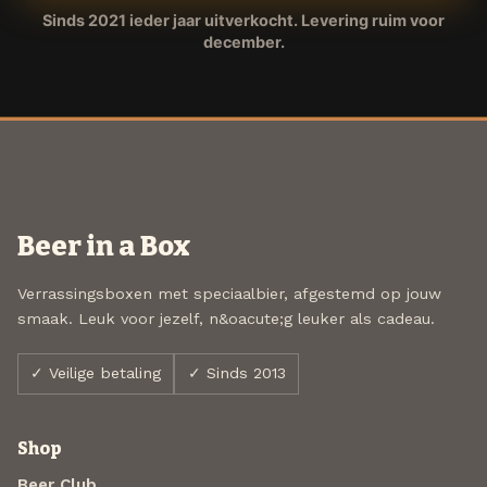
Sinds 2021 ieder jaar uitverkocht. Levering ruim voor
december.
Beer in a Box
Verrassingsboxen met speciaalbier, afgestemd op jouw
smaak. Leuk voor jezelf, n&oacute;g leuker als cadeau.
✓ Veilige betaling
✓ Sinds 2013
Shop
Beer Club