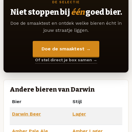
DE SELECTIE
Niet stoppen bij
één
goed bier.
Doe de smaaktest en ontdek welke bieren écht in
jouw straatje liggen.
Doe de smaaktest →
Of stel direct je box samen →
Andere bieren van Darwin
Bier
Stijl
Darwin Beer
Lager
Amber Pale Ale
Amber Lager