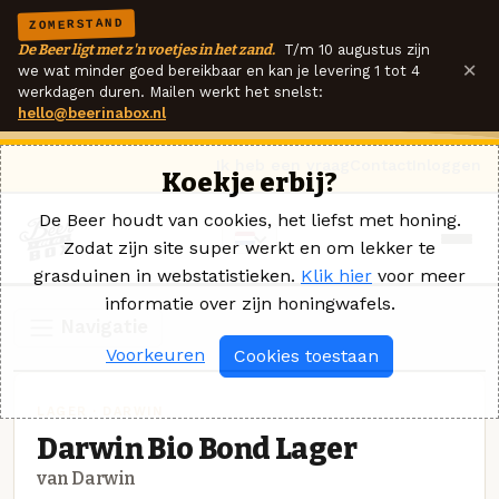
ZOMERSTAND
De Beer ligt met z'n voetjes in het zand.
T/m 10 augustus zijn
×
we wat minder goed bereikbaar en kan je levering 1 tot 4
werkdagen duren. Mailen werkt het snelst:
hello@beerinabox.nl
Ik heb een vraag
Contact
Inloggen
Koekje erbij?
De Beer houdt van cookies, het liefst met honing.
Zodat zijn site super werkt en om lekker te
grasduinen in webstatistieken.
Klik hier
voor meer
informatie over zijn honingwafels.
Navigatie
Voorkeuren
Cookies toestaan
LAGER · DARWIN
Darwin Bio Bond Lager
van Darwin