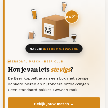
MATCH
DEZE MAAND
MIX
BOX
8 BIEREN
MATCH:
INTENS & UITDAGEND
PERSONAL MATCH · BEER CLUB
Hou je van iets
stevigs
?
De Beer koppelt je aan een box met stevige
donkere bieren en bijzondere ontdekkingen.
Geen standaard pakket. Gewoon raak.
Bekijk jouw match →