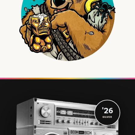
'26
SILVER