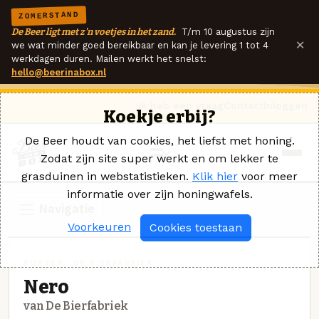
ZOMERSTAND
De Beer ligt met z'n voetjes in het zand.
T/m 10 augustus zijn
×
we wat minder goed bereikbaar en kan je levering 1 tot 4
werkdagen duren. Mailen werkt het snelst:
hello@beerinabox.nl
Ik heb een vraag
Contact
Inloggen
Koekje erbij?
De Beer houdt van cookies, het liefst met honing.
Zodat zijn site super werkt en om lekker te
grasduinen in webstatistieken.
Klik hier
voor meer
informatie over zijn honingwafels.
Navigatie
Voorkeuren
Cookies toestaan
PORTER · DE BIERFABRIEK
Nero
van De Bierfabriek