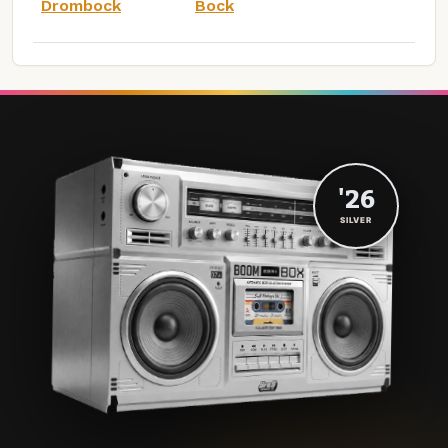
Drombock
Bock
'26
SILVER