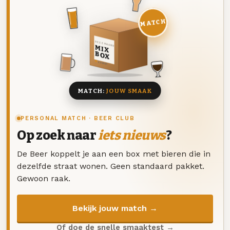
MATCH
DEZE MAAND
MIX
BOX
8 BIEREN
MATCH:
JOUW SMAAK
PERSONAL MATCH · BEER CLUB
Op zoek naar
iets nieuws
?
De Beer koppelt je aan een box met bieren die in
dezelfde straat wonen. Geen standaard pakket.
Gewoon raak.
Bekijk jouw match →
Of doe de snelle smaaktest →