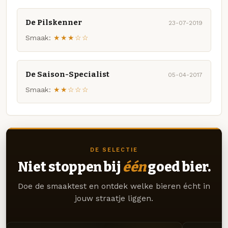
De Pilskenner
23-07-2019
Smaak:
★★★☆☆
De Saison-Specialist
05-04-2017
Smaak:
★★☆☆☆
DE SELECTIE
Niet stoppen bij
één
goed bier.
Doe de smaaktest en ontdek welke bieren écht in
jouw straatje liggen.