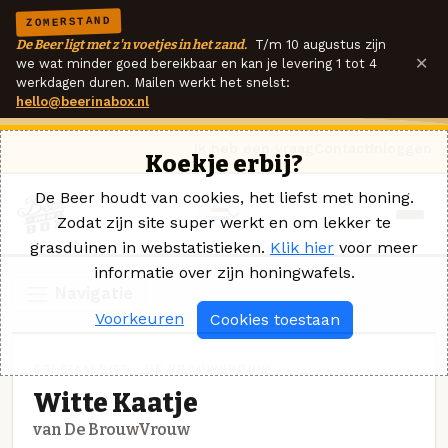
ZOMERSTAND
De Beer ligt met z'n voetjes in het zand.
T/m 10 augustus zijn
×
we wat minder goed bereikbaar en kan je levering 1 tot 4
werkdagen duren. Mailen werkt het snelst:
hello@beerinabox.nl
Ik heb een vraag
Contact
Inloggen
Koekje erbij?
De Beer houdt van cookies, het liefst met honing.
Zodat zijn site super werkt en om lekker te
grasduinen in webstatistieken.
Klik hier
voor meer
informatie over zijn honingwafels.
Navigatie
Voorkeuren
Cookies toestaan
SPECIAALBIER · DE BROUWVROUW
Witte Kaatje
van De BrouwVrouw