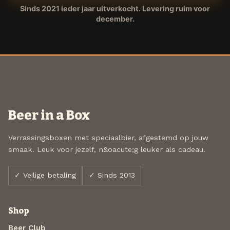
Sinds 2021 ieder jaar uitverkocht. Levering ruim voor
december.
Beer in a Box
Verrassingsboxen met speciaalbier, afgestemd op jouw
smaak. Leuk voor jezelf, n&oacute;g leuker als cadeau.
✓ Veilige betaling
✓ Sinds 2013
Shop
Beer Club