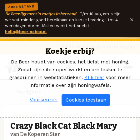
ZOMERSTAND
De Beer ligt met z'n voetjes in het zand.
T/m 10 augustus zijn
×
we wat minder goed bereikbaar en kan je levering 1 tot 4
werkdagen duren. Mailen werkt het snelst:
hello@beerinabox.nl
Ik heb een vraag
Contact
Inloggen
Koekje erbij?
De Beer houdt van cookies, het liefst met honing.
Zodat zijn site super werkt en om lekker te
grasduinen in webstatistieken.
Klik hier
voor meer
informatie over zijn honingwafels.
Navigatie
Voorkeuren
Cookies toestaan
KOFFIESTOUT · DE KOPEREN STER
Crazy Black Cat Black Mary
van De Koperen Ster