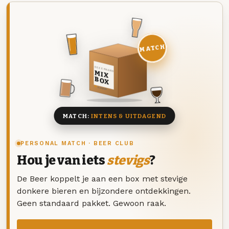
MATCH
DEZE MAAND
MIX
BOX
8 BIEREN
MATCH:
INTENS & UITDAGEND
PERSONAL MATCH · BEER CLUB
Hou je van iets
stevigs
?
De Beer koppelt je aan een box met stevige
donkere bieren en bijzondere ontdekkingen.
Geen standaard pakket. Gewoon raak.