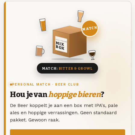
MATCH
DEZE MAAND
MIX
BOX
8 BIEREN
MATCH:
BITTER & GROWL
PERSONAL MATCH · BEER CLUB
Hou je van
hoppige bieren
?
De Beer koppelt je aan een box met IPA's, pale
ales en hoppige verrassingen. Geen standaard
pakket. Gewoon raak.