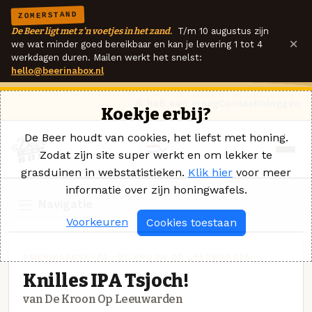
ZOMERSTAND
De Beer ligt met z'n voetjes in het zand.
T/m 10 augustus zijn
×
we wat minder goed bereikbaar en kan je levering 1 tot 4
werkdagen duren. Mailen werkt het snelst:
hello@beerinabox.nl
Ik heb een vraag
Contact
Inloggen
Koekje erbij?
De Beer houdt van cookies, het liefst met honing.
Zodat zijn site super werkt en om lekker te
grasduinen in webstatistieken.
Klik hier
voor meer
informatie over zijn honingwafels.
Navigatie
Voorkeuren
Cookies toestaan
AMERIKAANSE IPA · DE KROON OP LEEUWARDEN
Knilles IPA Tsjoch!
van De Kroon Op Leeuwarden