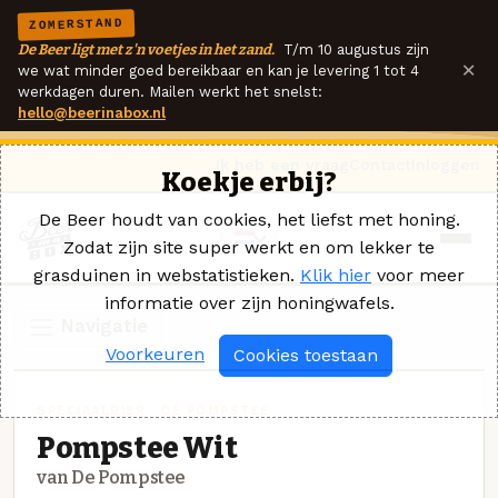
ZOMERSTAND
De Beer ligt met z'n voetjes in het zand.
T/m 10 augustus zijn
×
we wat minder goed bereikbaar en kan je levering 1 tot 4
werkdagen duren. Mailen werkt het snelst:
hello@beerinabox.nl
Ik heb een vraag
Contact
Inloggen
Koekje erbij?
De Beer houdt van cookies, het liefst met honing.
Zodat zijn site super werkt en om lekker te
grasduinen in webstatistieken.
Klik hier
voor meer
informatie over zijn honingwafels.
Navigatie
Voorkeuren
Cookies toestaan
SPECIAALBIER · DE POMPSTEE
Pompstee Wit
van De Pompstee