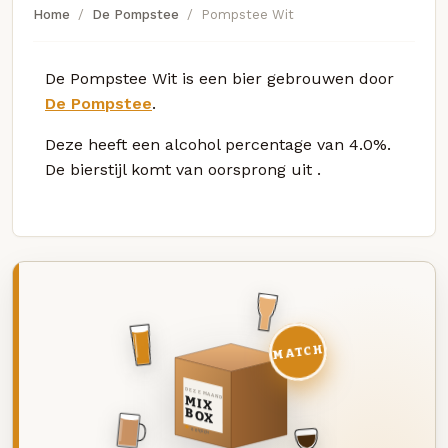
Home
De Pompstee
Pompstee Wit
De Pompstee Wit is een bier gebrouwen door
De Pompstee
.
Deze
heeft een alcohol percentage van 4.0%.
De bierstijl komt van oorsprong uit
.
MATCH
DEZE MAAND
MIX
BOX
8 BIEREN