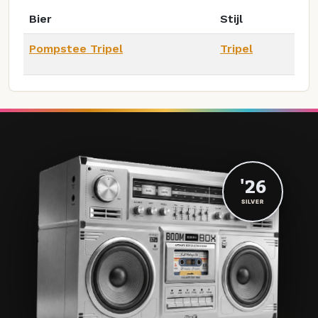
Bier
Stijl
Pompstee Tripel
Tripel
'26
SILVER