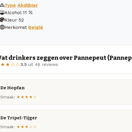
Type
Abdijbier
Alcohol
11
Kleur
52
Herkomst
België
at drinkers zeggen over Pannepeut (Pannepø
★★★☆☆
3.5
uit 48 reviews
De Hopfan
Smaak:
★★★★☆
De Tripel-Tijger
Smaak:
★★★☆☆