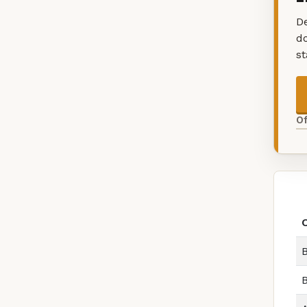
De
d
s
O
B