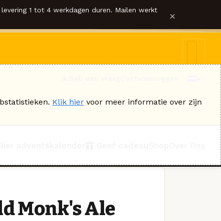
levering 1 tot 4 werkdagen duren. Mailen werkt
×
Ik heb een vraag
Contact
Inloggen
bstatistieken.
Klik hier
voor meer informatie over zijn
Bier adventskalender
Geef cadeau
Shop
Over Ons
ld Monk's Ale