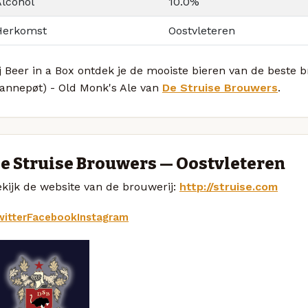
Alcohol
10.0%
Herkomst
Oostvleteren
j Beer in a Box ontdek je de mooiste bieren van de beste
Pannepøt) - Old Monk's Ale van
De Struise Brouwers
.
e Struise Brouwers — Oostvleteren
kijk de website van de brouwerij:
http://struise.com
itter
Facebook
Instagram