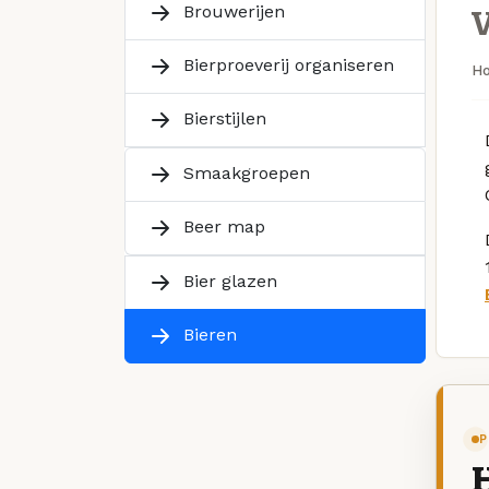
Brouwerijen
Bierproeverij organiseren
H
Bierstijlen
Smaakgroepen
Beer map
Bier glazen
Bieren
P
H