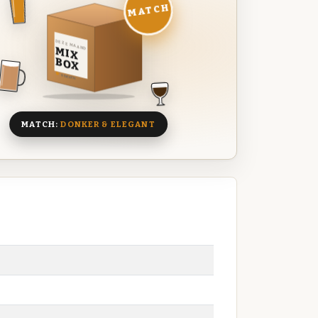
MATCH
DEZE MAAND
MIX
BOX
8 BIEREN
MATCH:
DONKER & ELEGANT