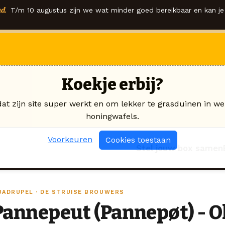
d.
T/m 10 augustus zijn we wat minder goed bereikbaar en kan je 
Koekje erbij?
dat zijn site super werkt en om lekker te grasduinen in we
honingwafels.
Voorkeuren
Cookies toestaan
Stel jouw box samen
UADRUPEL · DE STRUISE BROUWERS
Pannepeut (Pannepøt) - O