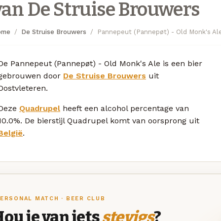
van De Struise Brouwers
ome
De Struise Brouwers
Pannepeut (Pannepøt) - Old Monk's Al
De Pannepeut (Pannepøt) - Old Monk's Ale is een bier
gebrouwen door
De Struise Brouwers
uit
Oostvleteren.
Deze
Quadrupel
heeft een alcohol percentage van
10.0%. De bierstijl Quadrupel komt van oorsprong uit
België
.
ERSONAL MATCH · BEER CLUB
ou je van iets
stevigs
?