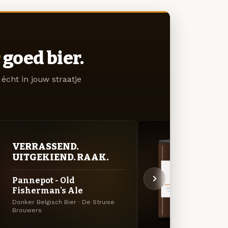
goed bier.
écht in jouw straatje
VERRASSEND.
DON
UITGEKIEND. RAAK.
DEC
Pannepot - Old
Cuvé
Fisherman's Ale
Russia
Donker Belgisch Bier · De Struise
Brouw
Brouwers