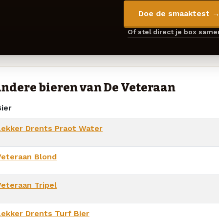
Doe de smaaktest 
Of stel direct je box sam
ndere bieren van De Veteraan
ier
Lekker Drents Praot Water
Veteraan Blond
Veteraan Tripel
Lekker Drents Turf Bier