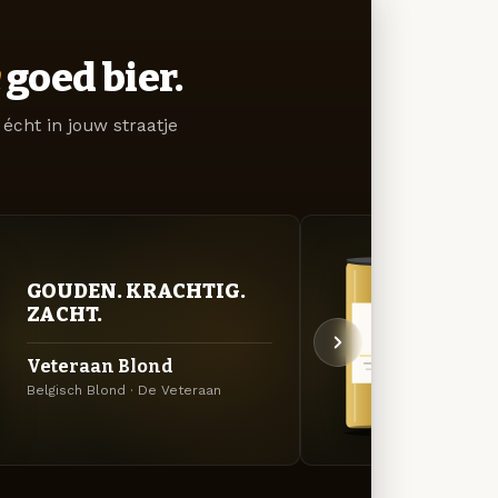
goed bier.
écht in jouw straatje
GOUDEN. KRACHTIG.
GOU
ZACHT.
ZAC
Veteraan Blond
Vete
Belgisch Blond · De Veteraan
Tripel