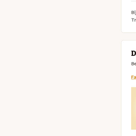
Bi
Tr
D
Be
F