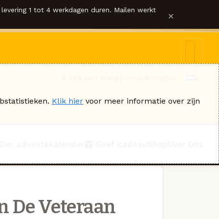
levering 1 tot 4 werkdagen duren. Mailen werkt
×
Ik heb een vraag
Contact
Inloggen
bstatistieken.
Klik hier
voor meer informatie over zijn
Bier adventskalender
Geef cadeau
Shop
Over Ons
n De Veteraan