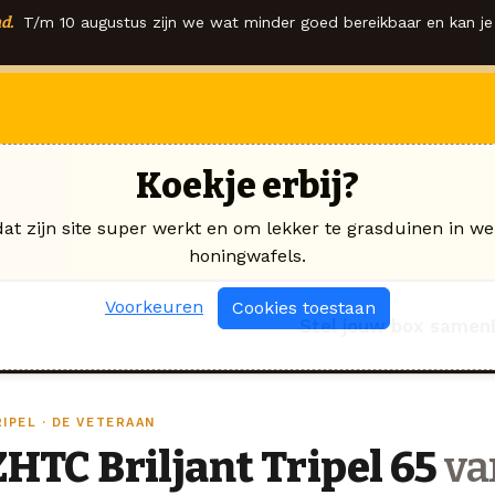
d.
T/m 10 augustus zijn we wat minder goed bereikbaar en kan je 
Koekje erbij?
dat zijn site super werkt en om lekker te grasduinen in we
honingwafels.
Voorkeuren
Cookies toestaan
Stel jouw box samen
IPEL · DE VETERAAN
ZHTC Briljant Tripel 65
va