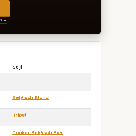
→
en →
Stijl
Belgisch Blond
Tripel
Donker Belgisch Bier