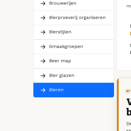
Brouwerijen
H
Bierproeverij organiseren
Bierstijlen
Smaakgroepen
Beer map
Bier glazen
Bieren
P
V
b
De
sp