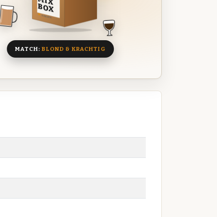
MIX
BOX
8 BIEREN
MATCH:
BLOND & KRACHTIG