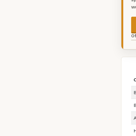
w
O
B