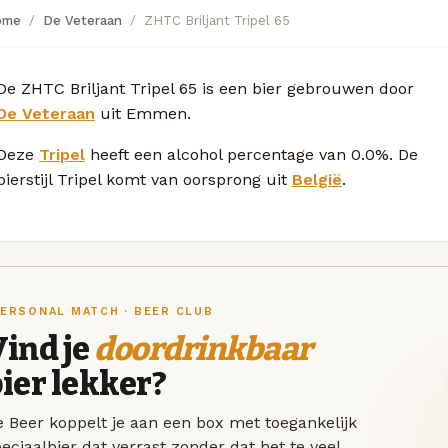
ome
De Veteraan
ZHTC Briljant Tripel 65
De ZHTC Briljant Tripel 65 is een bier gebrouwen door
De Veteraan
uit Emmen.
Deze
Tripel
heeft een alcohol percentage van 0.0%. De
bierstijl Tripel komt van oorsprong uit
België
.
ERSONAL MATCH · BEER CLUB
ind je
doordrinkbaar
ier lekker?
 Beer koppelt je aan een box met toegankelijk
eciaalbier dat verrast zonder dat het te veel