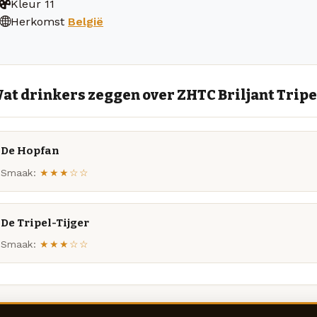
Kleur
11
Herkomst
België
at drinkers zeggen over ZHTC Briljant Tripe
De Hopfan
Smaak:
★★★☆☆
De Tripel-Tijger
Smaak:
★★★☆☆