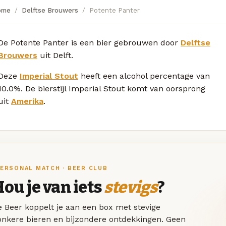
ome
Delftse Brouwers
Potente Panter
De Potente Panter is een bier gebrouwen door
Delftse
Brouwers
uit Delft.
Deze
Imperial Stout
heeft een alcohol percentage van
10.0%. De bierstijl Imperial Stout komt van oorsprong
uit
Amerika
.
ERSONAL MATCH · BEER CLUB
ou je van iets
stevigs
?
 Beer koppelt je aan een box met stevige
onkere bieren en bijzondere ontdekkingen. Geen