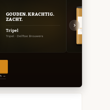
GOUDEN. KRACHTIG.
VER
ZACHT.
UIT
Tripel
Delf
Tripel · Delftse Brouwers
Specia
→
en →