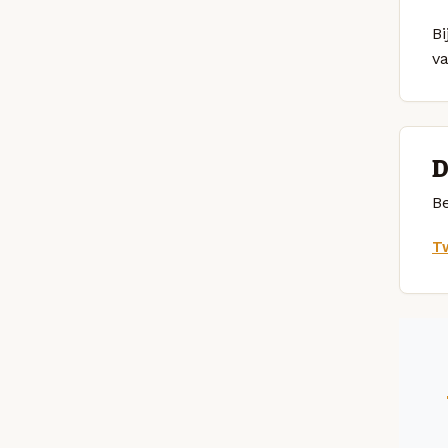
Bi
v
D
Be
Tw