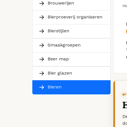
Brouwerijen
H
Bierproeverij organiseren
Bierstijlen
Smaakgroepen
Beer map
Bier glazen
Bieren
P
H
De
d