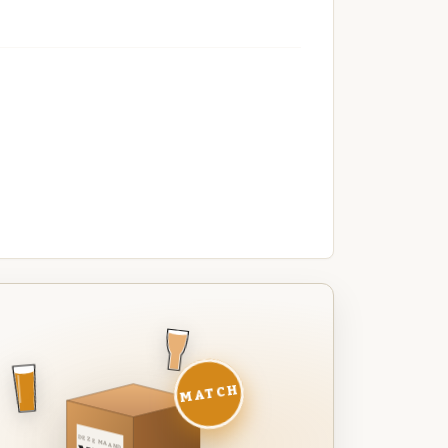
MATCH
DEZE MAAND