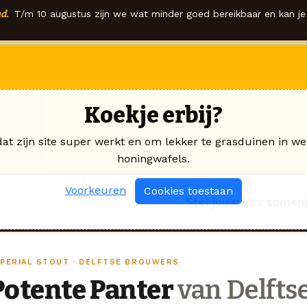
d.
T/m 10 augustus zijn we wat minder goed bereikbaar en kan je 
Koekje erbij?
dat zijn site super werkt en om lekker te grasduinen in we
honingwafels.
Voorkeuren
Cookies toestaan
Stel jouw box samen
MPERIAL STOUT · DELFTSE BROUWERS
Potente Panter
van Delfts