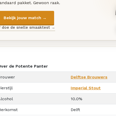
tandaard pakket. Gewoon raak.
Bekijk jouw match →
f doe de snelle smaaktest →
Over de Potente Panter
Brouwer
Delftse Brouwers
ierstijl
Imperial Stout
Alcohol
10.0%
Herkomst
Delft