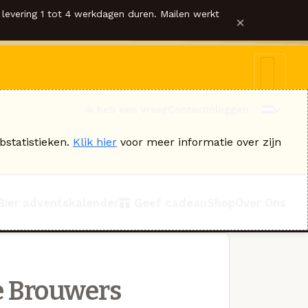
levering 1 tot 4 werkdagen duren. Mailen werkt
×
Ik heb een vraag
Contact
Inloggen
bstatistieken.
Klik hier
voor meer informatie over zijn
Bier adventskalender
Geef cadeau
Shop
Over Ons
e Brouwers