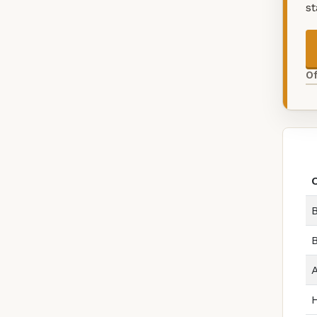
s
O
B