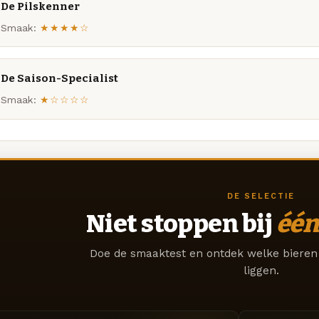
De Pilskenner
Smaak:
★★★★☆
De Saison-Specialist
Smaak:
★☆☆☆☆
DE SELECTIE
Niet stoppen bij
één
Doe de smaaktest en ontdek welke bieren 
liggen.