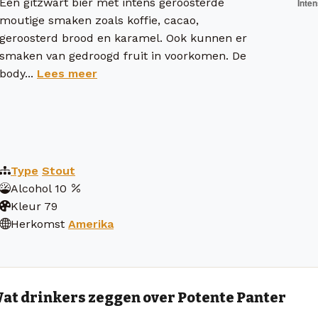
Een gitzwart bier met intens geroosterde
moutige smaken zoals koffie, cacao,
geroosterd brood en karamel. Ook kunnen er
smaken van gedroogd fruit in voorkomen. De
body...
Lees meer
Type
Stout
Alcohol
10
Kleur
79
Herkomst
Amerika
at drinkers zeggen over Potente Panter