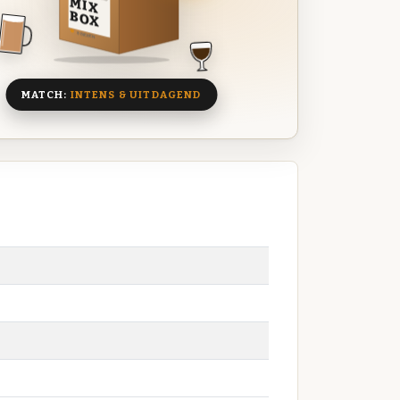
MIX
BOX
8 BIEREN
MATCH:
INTENS & UITDAGEND