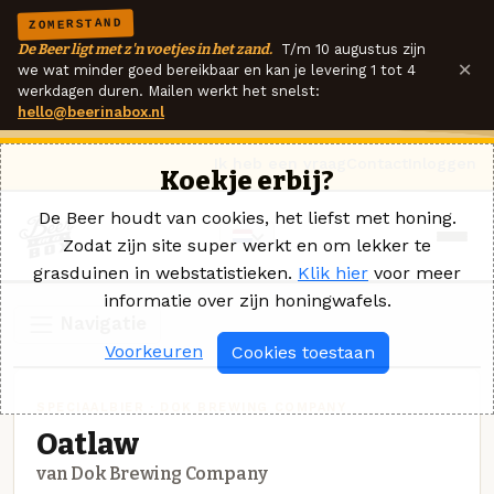
ZOMERSTAND
De Beer ligt met z'n voetjes in het zand.
T/m 10 augustus zijn
×
we wat minder goed bereikbaar en kan je levering 1 tot 4
werkdagen duren. Mailen werkt het snelst:
hello@beerinabox.nl
Ik heb een vraag
Contact
Inloggen
Koekje erbij?
De Beer houdt van cookies, het liefst met honing.
Zodat zijn site super werkt en om lekker te
grasduinen in webstatistieken.
Klik hier
voor meer
informatie over zijn honingwafels.
Navigatie
Voorkeuren
Cookies toestaan
SPECIAALBIER · DOK BREWING COMPANY
Oatlaw
van Dok Brewing Company