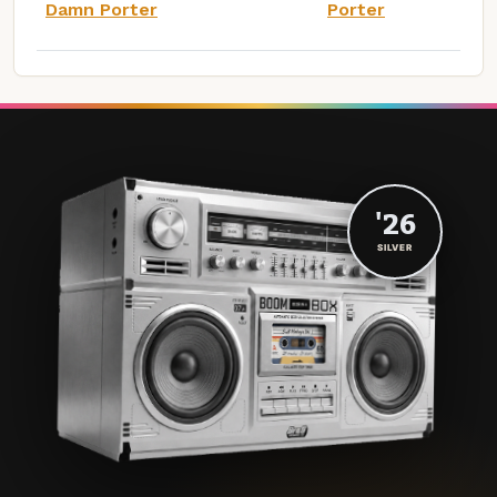
Damn Porter
Porter
'26
SILVER