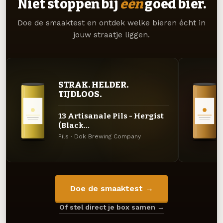
Niet stoppen bij
één
goed bier.
Doe de smaaktest en ontdek welke bieren écht in
jouw straatje liggen.
STRAK. HELDER.
TIJDLOOS.
13 Artisanale Pils - Hergist
(Black...
Pils · Dok Brewing Company
Doe de smaaktest →
Of stel direct je box samen →