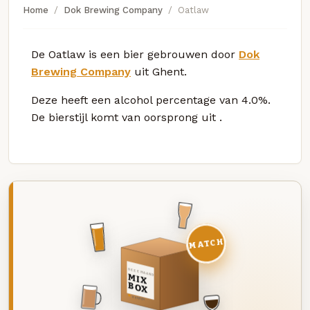
Home
Dok Brewing Company
Oatlaw
De Oatlaw is een bier gebrouwen door
Dok
Brewing Company
uit Ghent.
Deze
heeft een alcohol percentage van 4.0%.
De bierstijl komt van oorsprong uit
.
MATCH
DEZE MAAND
MIX
BOX
8 BIEREN