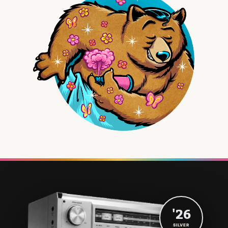
'26
SILVER