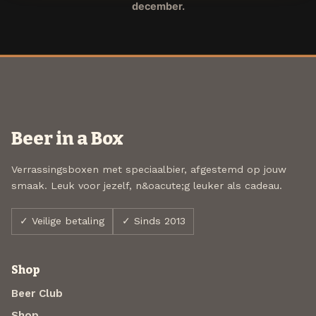
december.
Beer in a Box
Verrassingsboxen met speciaalbier, afgestemd op jouw
smaak. Leuk voor jezelf, n&oacute;g leuker als cadeau.
✓ Veilige betaling
✓ Sinds 2013
Shop
Beer Club
Shop