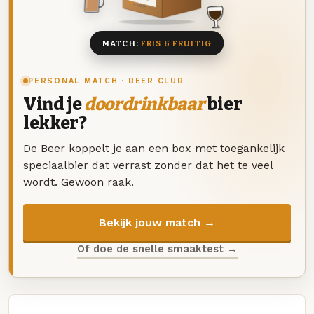
8 BIEREN
MATCH:
FRIS & FRUITIG
PERSONAL MATCH · BEER CLUB
Vind je
doordrinkbaar
bier
lekker?
De Beer koppelt je aan een box met toegankelijk
speciaalbier dat verrast zonder dat het te veel
wordt. Gewoon raak.
Bekijk jouw match →
Of doe de snelle smaaktest →