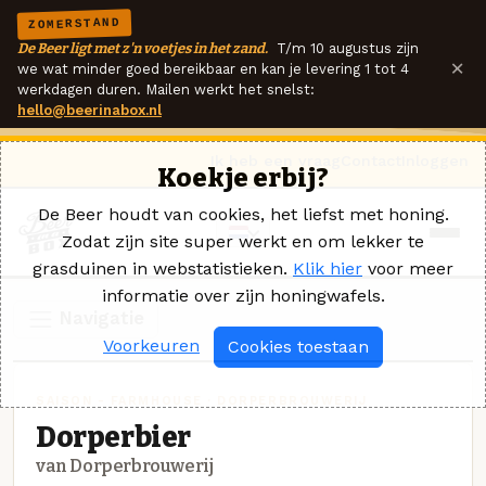
ZOMERSTAND
De Beer ligt met z'n voetjes in het zand.
T/m 10 augustus zijn
×
we wat minder goed bereikbaar en kan je levering 1 tot 4
werkdagen duren. Mailen werkt het snelst:
hello@beerinabox.nl
Ik heb een vraag
Contact
Inloggen
Koekje erbij?
De Beer houdt van cookies, het liefst met honing.
Zodat zijn site super werkt en om lekker te
grasduinen in webstatistieken.
Klik hier
voor meer
informatie over zijn honingwafels.
Navigatie
Voorkeuren
Cookies toestaan
SAISON - FARMHOUSE · DORPERBROUWERIJ
Dorperbier
van Dorperbrouwerij