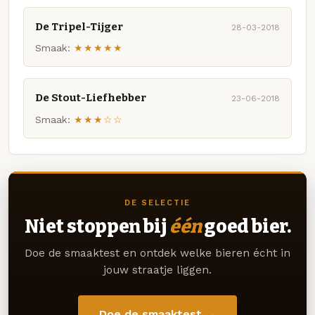
De Tripel-Tijger
28-03-2018
Smaak:
★★★★★
De Stout-Liefhebber
23-06-2018
Smaak:
★★★☆☆
DE SELECTIE
Niet stoppen bij
één
goed bier.
Doe de smaaktest en ontdek welke bieren écht in
jouw straatje liggen.
Doe de smaaktest →