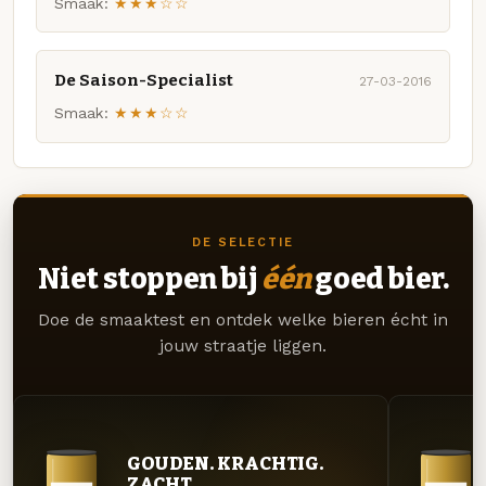
Smaak:
★★★☆☆
De Saison-Specialist
27-03-2016
Smaak:
★★★☆☆
DE SELECTIE
Niet stoppen bij
één
goed bier.
Doe de smaaktest en ontdek welke bieren écht in
jouw straatje liggen.
GOUDEN. KRACHTIG.
ZACHT.