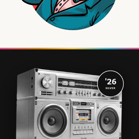
'26
SILVER