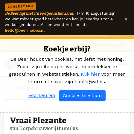
ZOMERSTAND
De Beer ligt met z'n voetjes in het zand.
T/m 10 augustus zijn
×
we wat minder goed bereikbaar en kan je levering 1 tot 4
werkdagen duren. Mailen werkt het snelst:
hello@beerinabox.nl
Ik heb een vraag
Contact
Inloggen
Koekje erbij?
De Beer houdt van cookies, het liefst met honing.
Zodat zijn site super werkt en om lekker te
grasduinen in webstatistieken.
Klik hier
voor meer
informatie over zijn honingwafels.
Navigatie
Voorkeuren
Cookies toestaan
RED ALE · DORPSBROUWERIJ HUMULUS
Vraai Plezante
van Dorpsbrouwerij Humulus