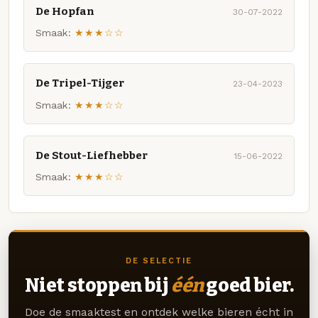
De Hopfan
30-07-2022
Smaak:
★★★☆☆
De Tripel-Tijger
23-04-2023
Smaak:
★★★☆☆
De Stout-Liefhebber
15-06-2022
Smaak:
★★★☆☆
DE SELECTIE
Niet stoppen bij
één
goed bier.
Doe de smaaktest en ontdek welke bieren écht in