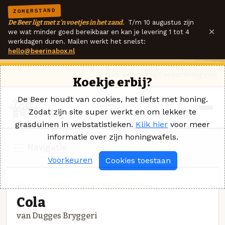
ZOMERSTAND
De Beer ligt met z'n voetjes in het zand.
T/m 10 augustus zijn
×
we wat minder goed bereikbaar en kan je levering 1 tot 4
werkdagen duren. Mailen werkt het snelst:
hello@beerinabox.nl
Ik heb een vraag
Contact
Inloggen
Koekje erbij?
De Beer houdt van cookies, het liefst met honing.
Zodat zijn site super werkt en om lekker te
grasduinen in webstatistieken.
Klik hier
voor meer
informatie over zijn honingwafels.
Navigatie
Voorkeuren
Cookies toestaan
SOUR - OVERIG · DUGGES BRYGGERI
Cola
van Dugges Bryggeri