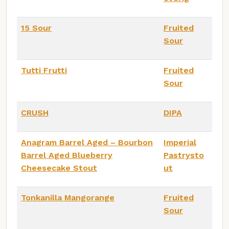
15 Sour
Fruited
Sour
Tutti Frutti
Fruited
Sour
CRUSH
DIPA
Anagram Barrel Aged – Bourbon
Imperial
Barrel Aged Blueberry
Pastrysto
Cheesecake Stout
ut
Tonkanilla Mangorange
Fruited
Sour