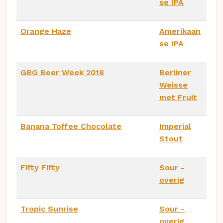
se IPA
Orange Haze
Amerikaan
se IPA
GBG Beer Week 2018
Berliner
Weisse
met Fruit
Banana Toffee Chocolate
Imperial
Stout
Fifty Fifty
Sour -
overig
Tropic Sunrise
Sour -
overig