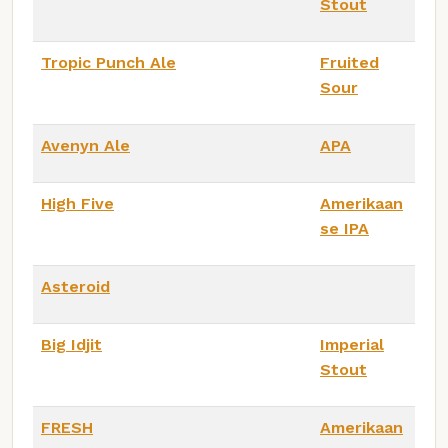
Stout
Tropic Punch Ale
Fruited
Sour
Avenyn Ale
APA
High Five
Amerikaan
se IPA
Asteroid
Big Idjit
Imperial
Stout
FRESH
Amerikaan