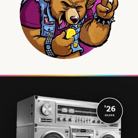
'26
SILVER