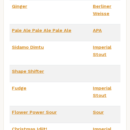
Ginger
Berliner
Weisse
Pale Ale Pale Ale Pale Ale
APA
Sidamo Dimtu
Imperial
Stout
Shape Shifter
Fudge
Imperial
Stout
Flower Power Sour
Sour
Christmas Idjit!
Imperial