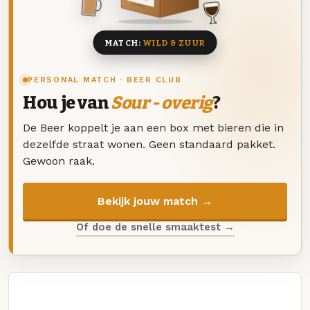
8 BIEREN
MATCH:
WILD & ZUUR
PERSONAL MATCH · BEER CLUB
Hou je van
Sour - overig
?
De Beer koppelt je aan een box met bieren die in
dezelfde straat wonen. Geen standaard pakket.
Gewoon raak.
Bekijk jouw match →
Of doe de snelle smaaktest →