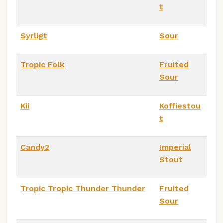
t
Syrligt
Sour
Tropic Folk
Fruited
Sour
Kii
Koffiestou
t
Candy2
Imperial
Stout
Tropic Tropic Thunder Thunder
Fruited
Sour