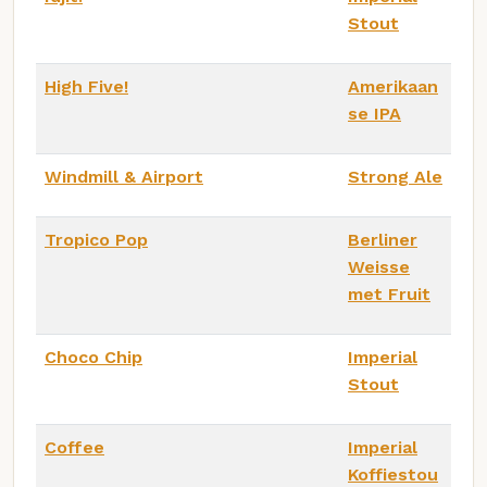
Stout
High Five!
Amerikaan
se IPA
Windmill & Airport
Strong Ale
Tropico Pop
Berliner
Weisse
met Fruit
Choco Chip
Imperial
Stout
Coffee
Imperial
Koffiestou