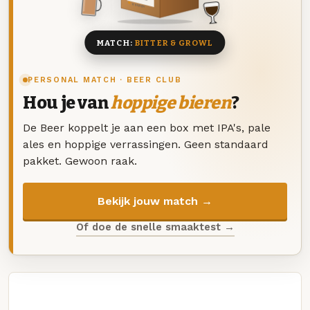
8 BIEREN
MATCH:
BITTER & GROWL
PERSONAL MATCH · BEER CLUB
Hou je van
hoppige bieren
?
De Beer koppelt je aan een box met IPA's, pale
ales en hoppige verrassingen. Geen standaard
pakket. Gewoon raak.
Bekijk jouw match →
Of doe de snelle smaaktest →