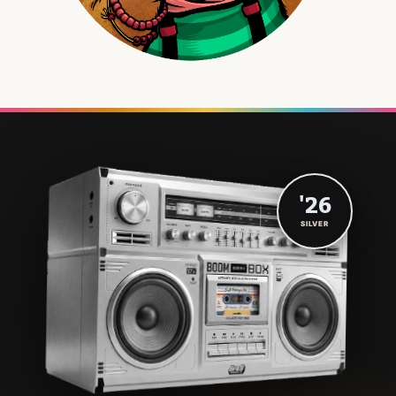
'26
SILVER