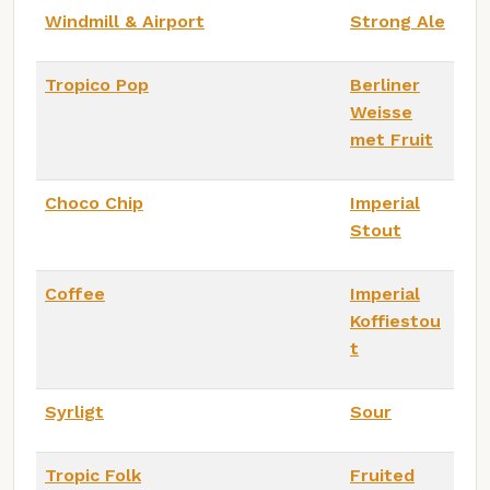
Windmill & Airport
Strong Ale
Tropico Pop
Berliner
Weisse
met Fruit
Choco Chip
Imperial
Stout
Coffee
Imperial
Koffiestou
t
Syrligt
Sour
Tropic Folk
Fruited