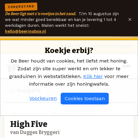
ZOMERSTAND
De Beer ligt met z'n voetjes in het zand.
T/m 10 augustus zijn
×
we wat minder goed bereikbaar en kan je levering 1 tot 4
werkdagen duren. Mailen werkt het snelst:
hello@beerinabox.nl
Ik heb een vraag
Contact
Inloggen
Koekje erbij?
De Beer houdt van cookies, het liefst met honing.
Zodat zijn site super werkt en om lekker te
grasduinen in webstatistieken.
Klik hier
voor meer
informatie over zijn honingwafels.
Navigatie
Voorkeuren
Cookies toestaan
AMERIKAANSE IPA · DUGGES BRYGGERI
High Five
van Dugges Bryggeri