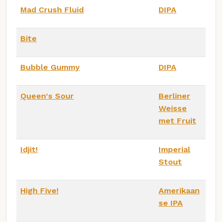
Mad Crush Fluid
DIPA
Bite
Bubble Gummy
DIPA
Queen's Sour
Berliner
Weisse
met Fruit
Idjit!
Imperial
Stout
High Five!
Amerikaan
se IPA