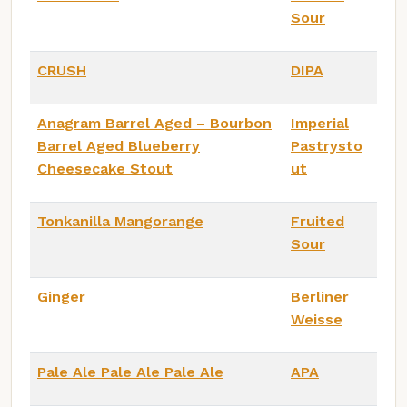
Sour
CRUSH
DIPA
Anagram Barrel Aged – Bourbon
Imperial
Barrel Aged Blueberry
Pastrysto
Cheesecake Stout
ut
Tonkanilla Mangorange
Fruited
Sour
Ginger
Berliner
Weisse
Pale Ale Pale Ale Pale Ale
APA