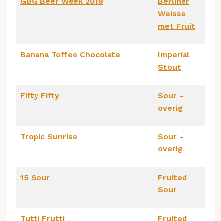
GBG Beer Week 2018
Berliner
Weisse
met Fruit
Banana Toffee Chocolate
Imperial
Stout
Fifty Fifty
Sour -
overig
Tropic Sunrise
Sour -
overig
15 Sour
Fruited
Sour
Tutti Frutti
Fruited