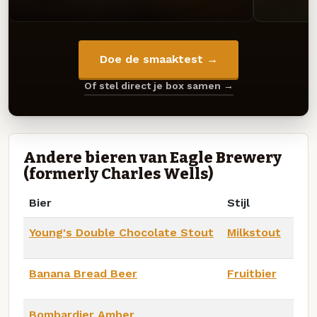
Doe de smaaktest →
Of stel direct je box samen →
Andere bieren van Eagle Brewery
(formerly Charles Wells)
Bier
Stijl
Young's Double Chocolate Stout
Milkstout
Banana Bread Beer
Fruitbier
Bombardier Amber