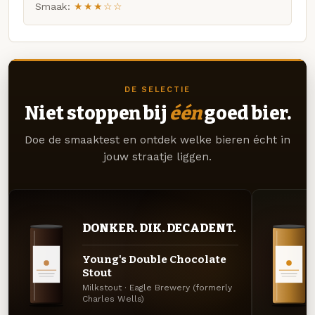
Smaak:
★★★☆☆
DE SELECTIE
Niet stoppen bij
één
goed bier.
Doe de smaaktest en ontdek welke bieren écht in
jouw straatje liggen.
DONKER. DIK. DECADENT.
Young's Double Chocolate
Stout
Milkstout · Eagle Brewery (formerly
Charles Wells)