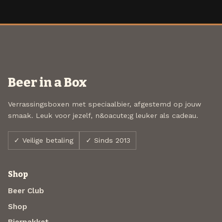
Beer in a Box
Verrassingsboxen met speciaalbier, afgestemd op jouw
smaak. Leuk voor jezelf, n&oacute;g leuker als cadeau.
✓ Veilige betaling
✓ Sinds 2013
Shop
Beer Club
Shop
Bierpakket