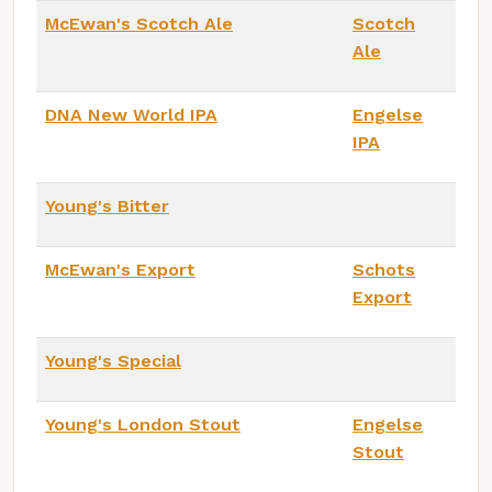
McEwan's Scotch Ale
Scotch
Ale
DNA New World IPA
Engelse
IPA
Young's Bitter
McEwan's Export
Schots
Export
Young's Special
Young's London Stout
Engelse
Stout