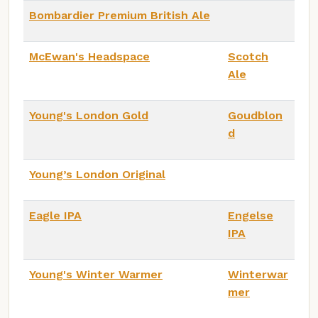
Bombardier Premium British Ale
McEwan's Headspace
Scotch
Ale
Young's London Gold
Goudblon
d
Young’s London Original
Eagle IPA
Engelse
IPA
Young's Winter Warmer
Winterwar
mer