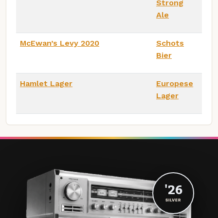
Strong
Ale
McEwan’s Levy 2020
Schots
Bier
Hamlet Lager
Europese
Lager
'26
SILVER