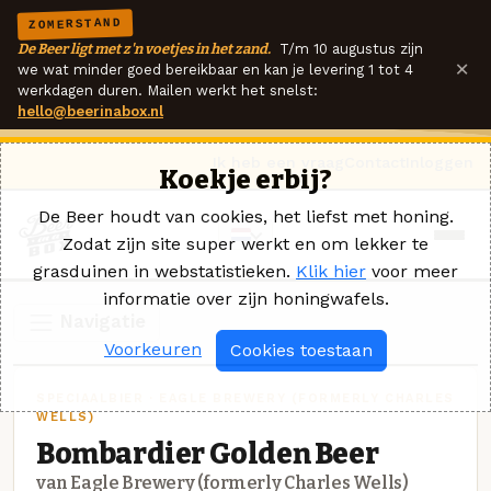
ZOMERSTAND
De Beer ligt met z'n voetjes in het zand.
T/m 10 augustus zijn
×
we wat minder goed bereikbaar en kan je levering 1 tot 4
werkdagen duren. Mailen werkt het snelst:
hello@beerinabox.nl
Ik heb een vraag
Contact
Inloggen
Koekje erbij?
De Beer houdt van cookies, het liefst met honing.
Zodat zijn site super werkt en om lekker te
grasduinen in webstatistieken.
Klik hier
voor meer
informatie over zijn honingwafels.
Navigatie
Voorkeuren
Cookies toestaan
SPECIAALBIER · EAGLE BREWERY (FORMERLY CHARLES
WELLS)
Bombardier Golden Beer
van Eagle Brewery (formerly Charles Wells)