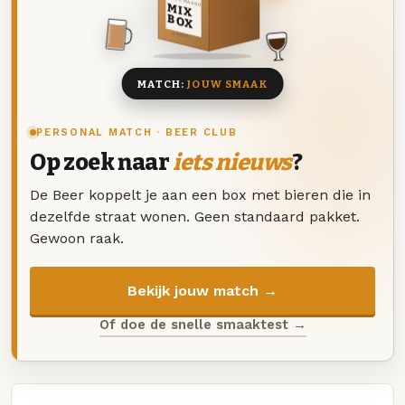
DEZE MAAND
MIX
BOX
8 BIEREN
MATCH:
JOUW SMAAK
PERSONAL MATCH · BEER CLUB
Op zoek naar
iets nieuws
?
De Beer koppelt je aan een box met bieren die in
dezelfde straat wonen. Geen standaard pakket.
Gewoon raak.
Bekijk jouw match →
Of doe de snelle smaaktest →