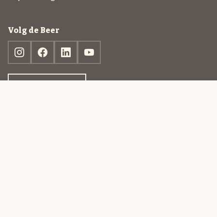
Volg de Beer
Ontdek jouw box
© 2013-2026 Beer in a Box BV