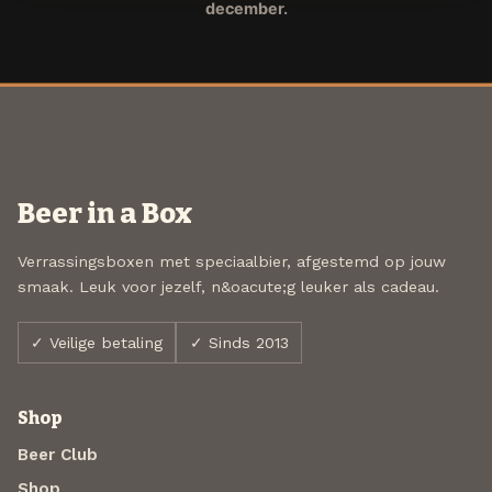
december.
Beer in a Box
Verrassingsboxen met speciaalbier, afgestemd op jouw
smaak. Leuk voor jezelf, n&oacute;g leuker als cadeau.
✓ Veilige betaling
✓ Sinds 2013
Shop
Beer Club
Shop