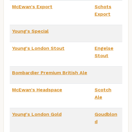
McEwan's Export
Schots
Export
Young's Special
Young's London Stout
Engelse
Stout
Bombardier Premium British Ale
McEwan's Headspace
Scotch
Ale
Young's London Gold
Goudblon
d