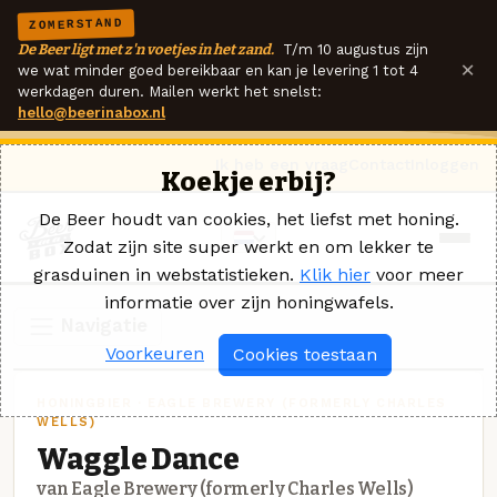
ZOMERSTAND
De Beer ligt met z'n voetjes in het zand.
T/m 10 augustus zijn
×
we wat minder goed bereikbaar en kan je levering 1 tot 4
werkdagen duren. Mailen werkt het snelst:
hello@beerinabox.nl
Ik heb een vraag
Contact
Inloggen
Koekje erbij?
De Beer houdt van cookies, het liefst met honing.
Zodat zijn site super werkt en om lekker te
grasduinen in webstatistieken.
Klik hier
voor meer
informatie over zijn honingwafels.
Navigatie
Voorkeuren
Cookies toestaan
HONINGBIER · EAGLE BREWERY (FORMERLY CHARLES
WELLS)
Waggle Dance
van Eagle Brewery (formerly Charles Wells)