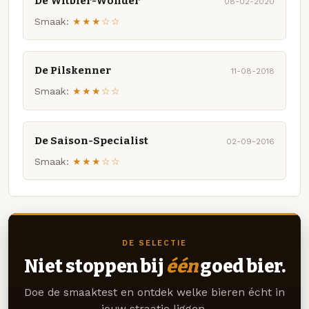
De Witbier-Wonder
08-02-2020
Smaak:
★★★☆☆
De Pilskenner
11-08-2018
Smaak:
★★★☆☆
De Saison-Specialist
02-09-2016
Smaak:
★★★☆☆
DE SELECTIE
Niet stoppen bij
één
goed bier.
Doe de smaaktest en ontdek welke bieren écht in