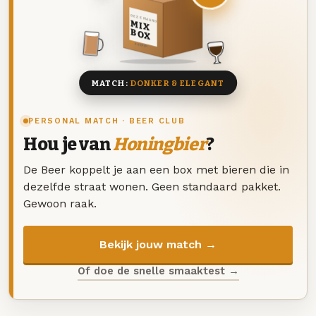
DEZE MAAND
MIX
BOX
8 BIEREN
MATCH:
DONKER & ELEGANT
PERSONAL MATCH · BEER CLUB
Hou je van
Honingbier
?
De Beer koppelt je aan een box met bieren die in
dezelfde straat wonen. Geen standaard pakket.
Gewoon raak.
Bekijk jouw match →
Of doe de snelle smaaktest →