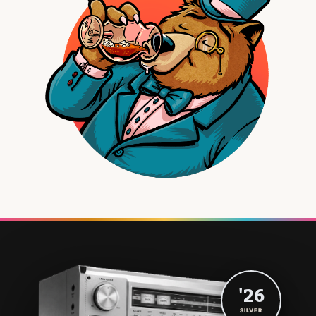
'26
SILVER