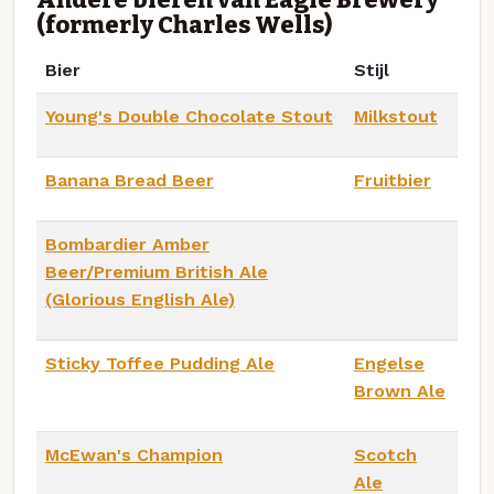
(formerly Charles Wells)
Bier
Stijl
Young's Double Chocolate Stout
Milkstout
Banana Bread Beer
Fruitbier
Bombardier Amber
Beer/Premium British Ale
(Glorious English Ale)
Sticky Toffee Pudding Ale
Engelse
Brown Ale
McEwan's Champion
Scotch
Ale