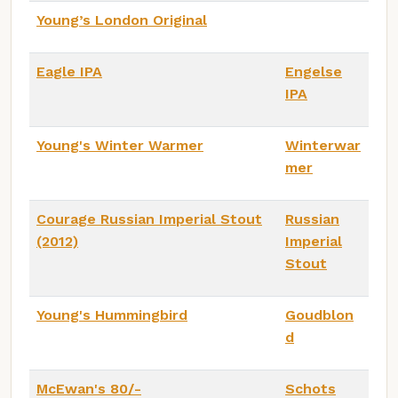
Young’s London Original
Eagle IPA
Engelse
IPA
Young's Winter Warmer
Winterwar
mer
Courage Russian Imperial Stout
Russian
(2012)
Imperial
Stout
Young's Hummingbird
Goudblon
d
McEwan's 80/-
Schots