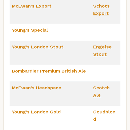
McEwan's Export
Schots
Export
Young's Special
Young's London Stout
Engelse
Stout
Bombardier Premium British Ale
McEwan's Headspace
Scotch
Ale
Young's London Gold
Goudblon
d