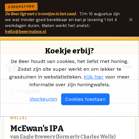
ZOMERSTAND
De Beer ligt met z'n voetjes in het zand.
T/m 10 augustus zijn
×
we wat minder goed bereikbaar en kan je levering 1 tot 4
werkdagen duren. Mailen werkt het snelst:
hello@beerinabox.nl
Ik heb een vraag
Contact
Inloggen
Koekje erbij?
De Beer houdt van cookies, het liefst met honing.
Zodat zijn site super werkt en om lekker te
grasduinen in webstatistieken.
Klik hier
voor meer
informatie over zijn honingwafels.
Navigatie
Voorkeuren
Cookies toestaan
ENGELSE IPA · EAGLE BREWERY (FORMERLY CHARLES
WELLS)
McEwan's IPA
van Eagle Brewery (formerly Charles Wells)