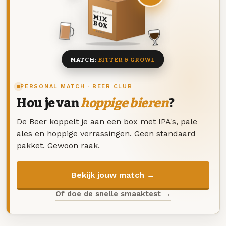
DEZE MAAND
MIX
BOX
8 BIEREN
MATCH:
BITTER & GROWL
PERSONAL MATCH · BEER CLUB
Hou je van
hoppige bieren
?
De Beer koppelt je aan een box met IPA's, pale
ales en hoppige verrassingen. Geen standaard
pakket. Gewoon raak.
Bekijk jouw match →
Of doe de snelle smaaktest →