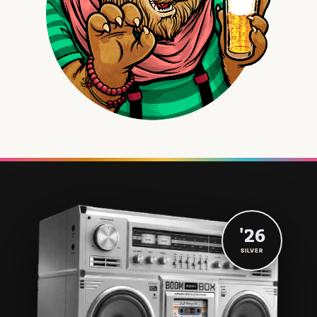
'26
SILVER