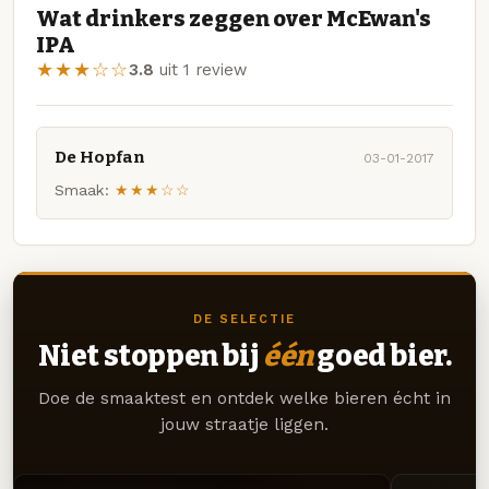
Wat drinkers zeggen over McEwan's
IPA
★★★☆☆
3.8
uit 1 review
De Hopfan
03-01-2017
Smaak:
★★★☆☆
DE SELECTIE
Niet stoppen bij
één
goed bier.
Doe de smaaktest en ontdek welke bieren écht in
jouw straatje liggen.