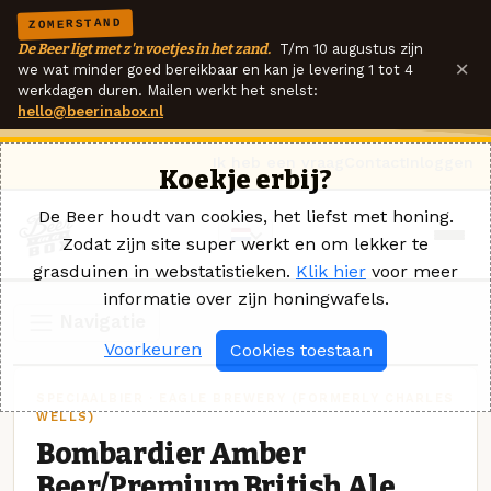
ZOMERSTAND
De Beer ligt met z'n voetjes in het zand.
T/m 10 augustus zijn
×
we wat minder goed bereikbaar en kan je levering 1 tot 4
werkdagen duren. Mailen werkt het snelst:
hello@beerinabox.nl
Ik heb een vraag
Contact
Inloggen
Koekje erbij?
De Beer houdt van cookies, het liefst met honing.
Zodat zijn site super werkt en om lekker te
grasduinen in webstatistieken.
Klik hier
voor meer
informatie over zijn honingwafels.
Navigatie
Voorkeuren
Cookies toestaan
SPECIAALBIER · EAGLE BREWERY (FORMERLY CHARLES
WELLS)
Bombardier Amber
Beer/Premium British Ale