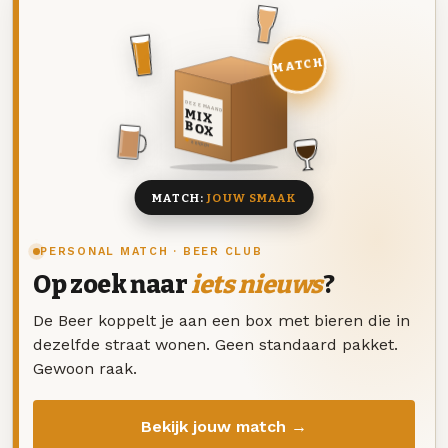
MATCH
DEZE MAAND
MIX
BOX
8 BIEREN
MATCH:
JOUW SMAAK
PERSONAL MATCH · BEER CLUB
Op zoek naar
iets nieuws
?
De Beer koppelt je aan een box met bieren die in
dezelfde straat wonen. Geen standaard pakket.
Gewoon raak.
Bekijk jouw match →