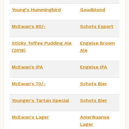
Young's Hummingbird
Goudblond
McEwan's 80/-
Schots Export
Sticky Toffee Pudding Ale
Engelse Brown
(2018)
Ale
McEwan's IPA
Engelse IPA
McEwan's 70/-
Schots Bier
Younger's Tartan Special
Schots Bier
McEwan's Lager
Amerikaanse
Lager