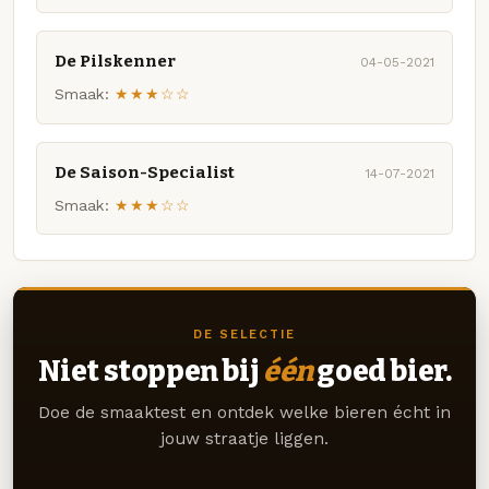
De Pilskenner
04-05-2021
Smaak:
★★★☆☆
De Saison-Specialist
14-07-2021
Smaak:
★★★☆☆
DE SELECTIE
Niet stoppen bij
één
goed bier.
Doe de smaaktest en ontdek welke bieren écht in
jouw straatje liggen.