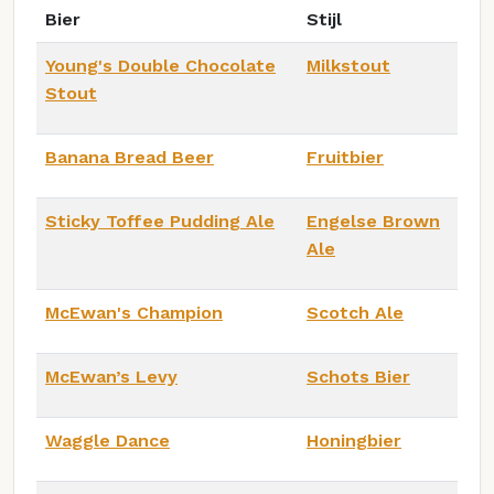
Bier
Stijl
Young's Double Chocolate
Milkstout
Stout
Banana Bread Beer
Fruitbier
Sticky Toffee Pudding Ale
Engelse Brown
Ale
McEwan's Champion
Scotch Ale
McEwan’s Levy
Schots Bier
Waggle Dance
Honingbier