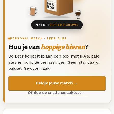
DEZE MAAND
MIX
BOX
8 BIEREN
MATCH:
BITTER & GROWL
PERSONAL MATCH · BEER CLUB
Hou je van
hoppige bieren
?
De Beer koppelt je aan een box met IPA's, pale
ales en hoppige verrassingen. Geen standaard
pakket. Gewoon raak.
Bekijk jouw match →
Of doe de snelle smaaktest →