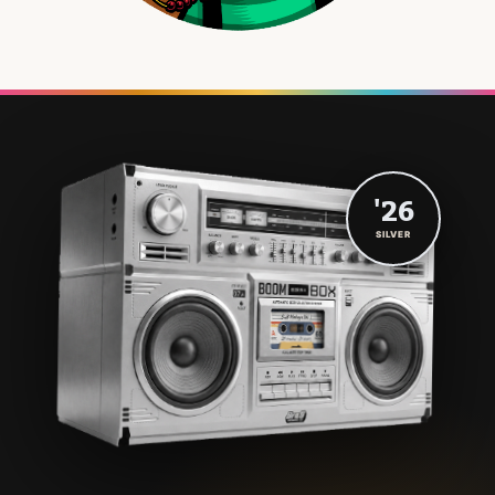
'26
SILVER