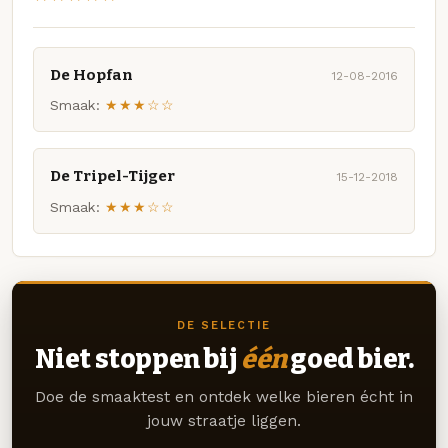
De Hopfan
12-08-2016
Smaak:
★★★☆☆
De Tripel-Tijger
15-12-2018
Smaak:
★★★☆☆
DE SELECTIE
Niet stoppen bij
één
goed bier.
Doe de smaaktest en ontdek welke bieren écht in
jouw straatje liggen.