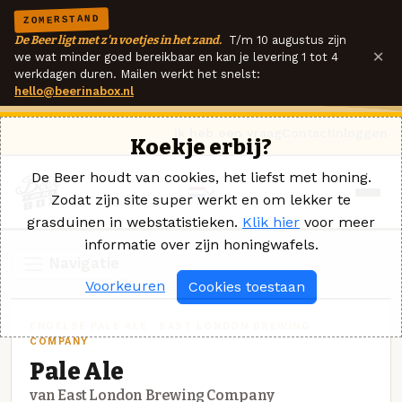
ZOMERSTAND
De Beer ligt met z'n voetjes in het zand.
T/m 10 augustus zijn
×
we wat minder goed bereikbaar en kan je levering 1 tot 4
werkdagen duren. Mailen werkt het snelst:
hello@beerinabox.nl
Ik heb een vraag
Contact
Inloggen
Koekje erbij?
De Beer houdt van cookies, het liefst met honing.
Zodat zijn site super werkt en om lekker te
grasduinen in webstatistieken.
Klik hier
voor meer
informatie over zijn honingwafels.
Navigatie
Voorkeuren
Cookies toestaan
ENGELSE PALE ALE · EAST LONDON BREWING
COMPANY
Pale Ale
van East London Brewing Company