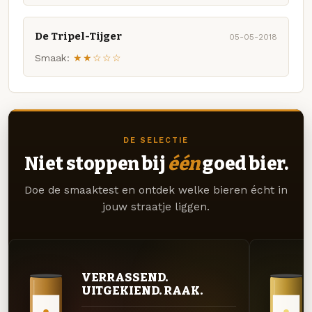
De Tripel-Tijger
05-05-2018
Smaak:
★★☆☆☆
DE SELECTIE
Niet stoppen bij
één
goed bier.
Doe de smaaktest en ontdek welke bieren écht in
jouw straatje liggen.
VERRASSEND.
UITGEKIEND. RAAK.