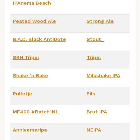
IPAnema Beach
Peated Wood Ale
Strong Ale
B.A.D. Black AntiDote
Stout_
SBH Tripel
Tripel
Shake ‘n Bake
Milkshake IPA
Pulletje
Pils
MF400 #Batch1NL
Brut IPA
Anniversaripa
NEIPA