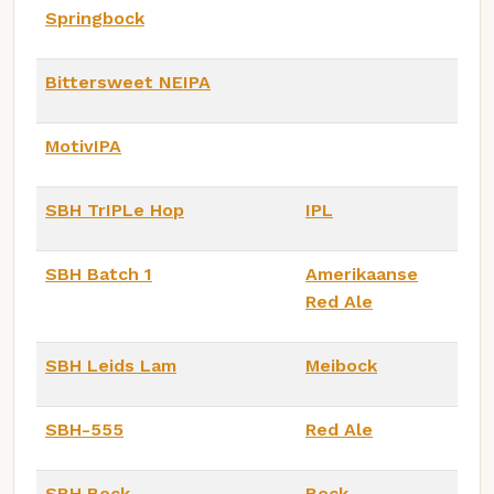
Springbock
Bittersweet NEIPA
MotivIPA
SBH TrIPLe Hop
IPL
SBH Batch 1
Amerikaanse
Red Ale
SBH Leids Lam
Meibock
SBH-555
Red Ale
SBH Bock
Bock