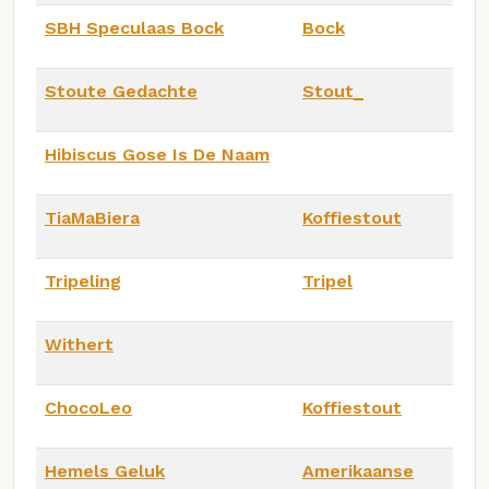
SBH Speculaas Bock
Bock
Stoute Gedachte
Stout_
Hibiscus Gose Is De Naam
TiaMaBiera
Koffiestout
Tripeling
Tripel
Withert
ChocoLeo
Koffiestout
Hemels Geluk
Amerikaanse