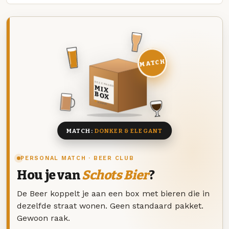
MATCH
DEZE MAAND
MIX
BOX
8 BIEREN
MATCH:
DONKER & ELEGANT
PERSONAL MATCH · BEER CLUB
Hou je van
Schots Bier
?
De Beer koppelt je aan een box met bieren die in
dezelfde straat wonen. Geen standaard pakket.
Gewoon raak.