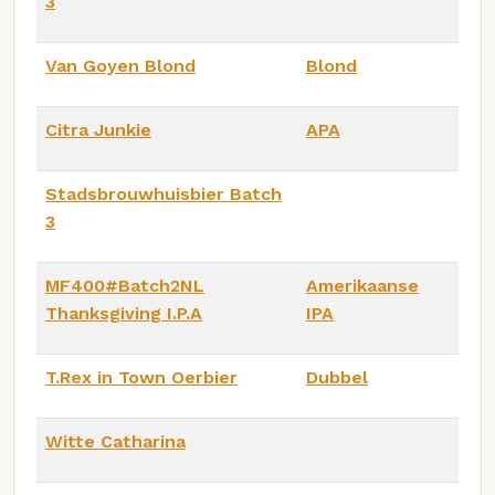
3
Van Goyen Blond
Blond
Citra Junkie
APA
Stadsbrouwhuisbier Batch
3
MF400#Batch2NL
Amerikaanse
Thanksgiving I.P.A
IPA
T.Rex in Town Oerbier
Dubbel
Witte Catharina