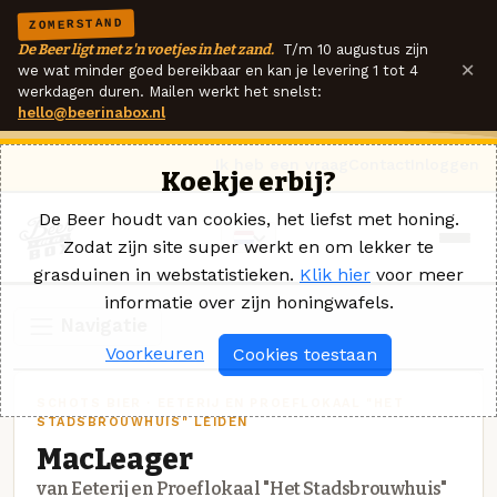
ZOMERSTAND
De Beer ligt met z'n voetjes in het zand.
T/m 10 augustus zijn
×
we wat minder goed bereikbaar en kan je levering 1 tot 4
werkdagen duren. Mailen werkt het snelst:
hello@beerinabox.nl
Ik heb een vraag
Contact
Inloggen
Koekje erbij?
De Beer houdt van cookies, het liefst met honing.
Zodat zijn site super werkt en om lekker te
grasduinen in webstatistieken.
Klik hier
voor meer
informatie over zijn honingwafels.
Navigatie
Voorkeuren
Cookies toestaan
SCHOTS BIER · EETERIJ EN PROEFLOKAAL "HET
STADSBROUWHUIS" LEIDEN
MacLeager
van Eeterij en Proeflokaal "Het Stadsbrouwhuis"