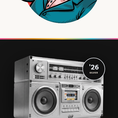
'26
SILVER