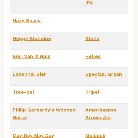
IPA
Hazy Spacy
Hoppy Blondine
Blond
Bier Van 't Huis
Helles
Lakenhal Bier
Speciaal Graan
Tree-pel
Tripel
Philip Gereardy's Wooden
Amerikaanse
Horse
Brown Ale
May Day May Day
Meibock