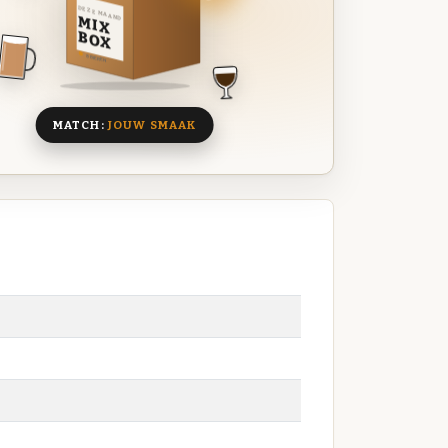
DEZE MAAND
MIX
BOX
8 BIEREN
MATCH:
JOUW SMAAK