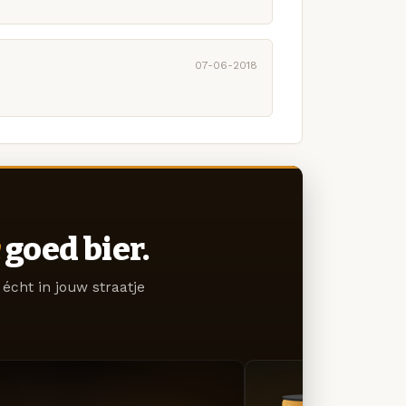
07-06-2018
goed bier.
écht in jouw straatje