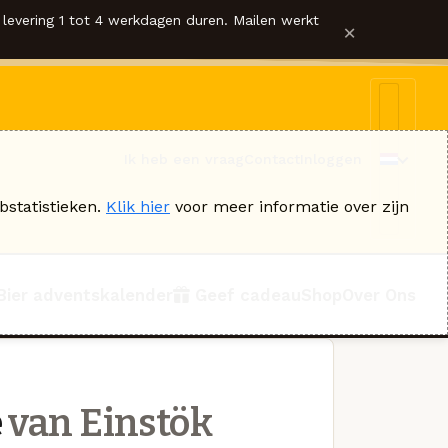
levering 1 tot 4 werkdagen duren. Mailen werkt
×
Ik heb een vraag
Contact
Inloggen
bstatistieken.
Klik hier
voor meer informatie over zijn
Bier adventskalender
Geef cadeau
Shop
Over Ons
e
van Einstök