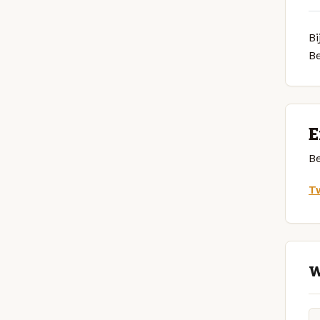
Bi
B
E
Be
Tw
W