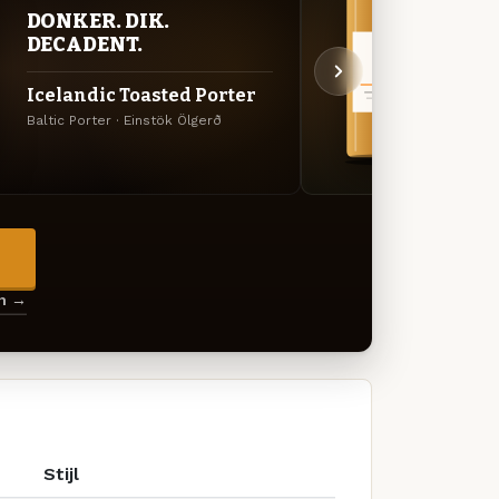
DONKER. DIK.
BITT
DECADENT.
EXP
Icelandic Toasted Porter
Icel
Baltic Porter · Einstök Ölgerð
Engels
→
en →
Stijl