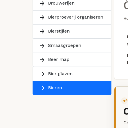
Brouwerijen
Bierproeverij organiseren
H
Bierstijlen
Smaakgroepen
Beer map
Bier glazen
Bieren
P
De