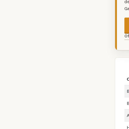
d
G
O
O
B