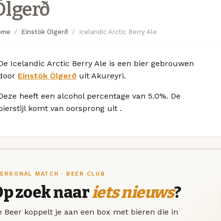
Ölgerð
ome
Einstök Ölgerð
Icelandic Arctic Berry Ale
De Icelandic Arctic Berry Ale is een bier gebrouwen
door
Einstök Ölgerð
uit Akureyri.
Deze
heeft een alcohol percentage van 5.0%. De
bierstijl komt van oorsprong uit
.
ERSONAL MATCH · BEER CLUB
Op zoek naar
iets nieuws
?
 Beer koppelt je aan een box met bieren die in