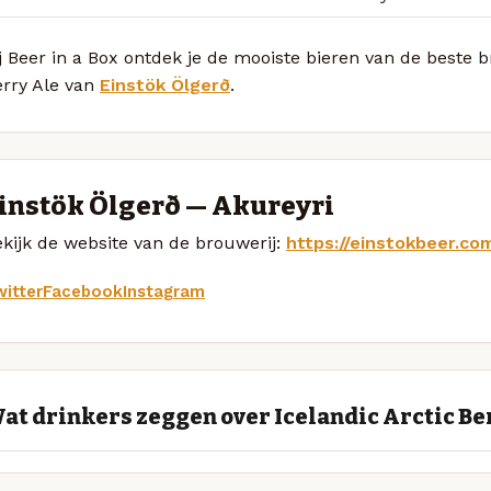
j Beer in a Box ontdek je de mooiste bieren van de beste b
erry Ale van
Einstök Ölgerð
.
instök Ölgerð — Akureyri
kijk de website van de brouwerij:
https://einstokbeer.co
itter
Facebook
Instagram
at drinkers zeggen over Icelandic Arctic Be