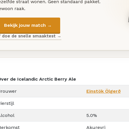
ezelfde straat wonen. Geen standaard pakket.
ewoon raak.
Bekijk jouw match →
f doe de snelle smaaktest →
ver de Icelandic Arctic Berry Ale
Brouwer
Einstök Ölgerð
ierstijl
Alcohol
5.0%
Herkomst
Akureyri