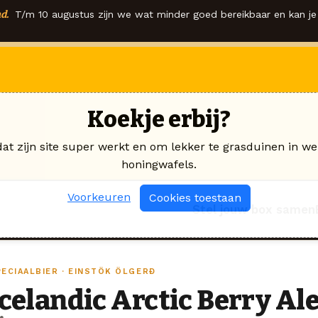
d.
T/m 10 augustus zijn we wat minder goed bereikbaar en kan je 
Koekje erbij?
dat zijn site super werkt en om lekker te grasduinen in we
honingwafels.
Voorkeuren
Cookies toestaan
Stel jouw box samen
PECIAALBIER · EINSTÖK ÖLGERÐ
Icelandic Arctic Berry Al