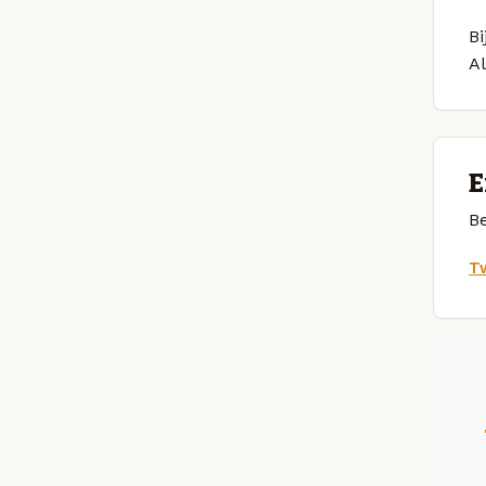
Bi
A
E
Be
Tw