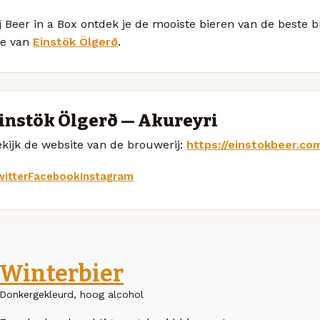
j Beer in a Box ontdek je de mooiste bieren van de beste 
le van
Einstök Ölgerð
.
instök Ölgerð — Akureyri
kijk de website van de brouwerij:
https://einstokbeer.co
itter
Facebook
Instagram
Winterbier
Donkergekleurd, hoog alcohol