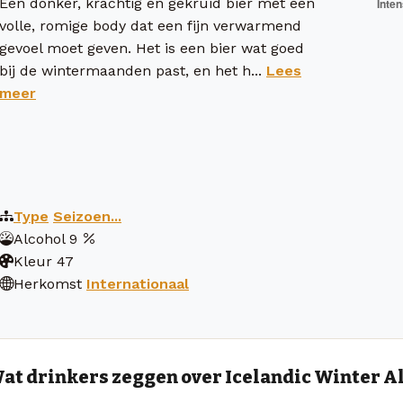
Een donker, krachtig en gekruid bier met een
volle, romige body dat een fijn verwarmend
gevoel moet geven. Het is een bier wat goed
bij de wintermaanden past, en het h...
Lees
meer
Type
Seizoen...
Alcohol
9
Kleur
47
Herkomst
Internationaal
at drinkers zeggen over Icelandic Winter A