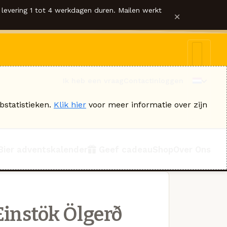
levering 1 tot 4 werkdagen duren. Mailen werkt
×
Ik heb een vraag
Contact
Inloggen
bstatistieken.
Klik hier
voor meer informatie over zijn
Bier adventskalender
Geef cadeau
Shop
Over Ons
Einstök Ölgerð