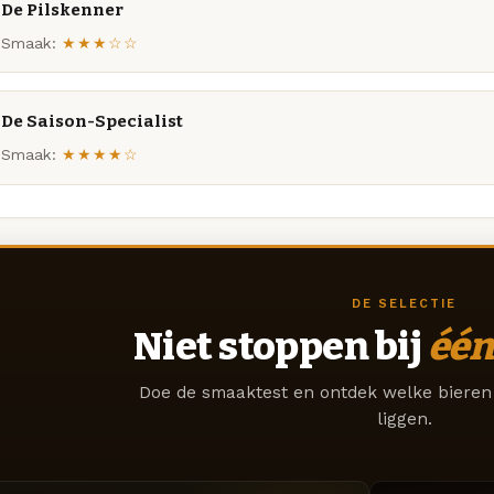
De Pilskenner
Smaak:
★★★☆☆
De Saison-Specialist
Smaak:
★★★★☆
DE SELECTIE
Niet stoppen bij
één
Doe de smaaktest en ontdek welke bieren 
liggen.