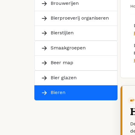
Brouwerijen
H
Bierproeverij organiseren
Bierstijlen
Smaakgroepen
Beer map
Bier glazen
Bieren
P
De
d