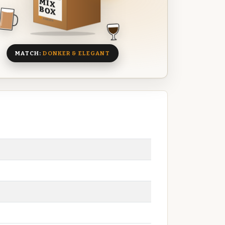
MIX
BOX
8 BIEREN
MATCH:
DONKER & ELEGANT