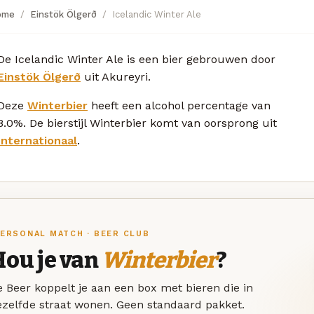
ome
Einstök Ölgerð
Icelandic Winter Ale
De Icelandic Winter Ale is een bier gebrouwen door
Einstök Ölgerð
uit Akureyri.
Deze
Winterbier
heeft een alcohol percentage van
8.0%. De bierstijl Winterbier komt van oorsprong uit
Internationaal
.
ERSONAL MATCH · BEER CLUB
Hou je van
Winterbier
?
 Beer koppelt je aan een box met bieren die in
ezelfde straat wonen. Geen standaard pakket.