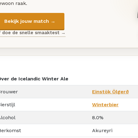
ewoon raak.
Bekijk jouw match →
f doe de snelle smaaktest →
Over de Icelandic Winter Ale
Brouwer
Einstök Ölgerð
ierstijl
Winterbier
Alcohol
8.0%
Herkomst
Akureyri