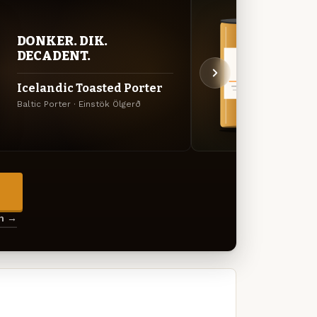
DONKER. DIK.
BITT
DECADENT.
EXP
Icelandic Toasted Porter
Icel
Baltic Porter · Einstök Ölgerð
Engels
→
en →