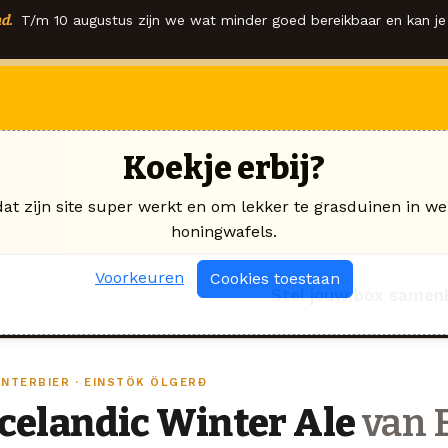
d.
T/m 10 augustus zijn we wat minder goed bereikbaar en kan je 
Koekje erbij?
dat zijn site super werkt en om lekker te grasduinen in we
honingwafels.
Voorkeuren
Cookies toestaan
Stel jouw box samen
INTERBIER · EINSTÖK ÖLGERÐ
Icelandic Winter Ale
van 