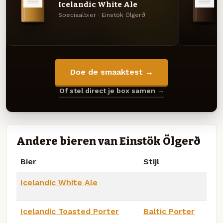
Icelandic White Ale
Speciaalbier · Einstök Ölgerð
Doe de smaaktest →
Of stel direct je box samen →
Andere bieren van Einstök Ölgerð
Bier
Stijl
Icelandic White Ale
Icelandic Toasted Porter
Baltic Porter