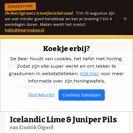
ZOMERSTAND
De Beer ligt met z'n voetjes in het zand.
T/m 10 augustus zijn
×
we wat minder goed bereikbaar en kan je levering 1 tot 4
werkdagen duren. Mailen werkt het snelst:
hello@beerinabox.nl
Ik heb een vraag
Contact
Inloggen
Koekje erbij?
De Beer houdt van cookies, het liefst met honing.
Zodat zijn site super werkt en om lekker te
grasduinen in webstatistieken.
Klik hier
voor meer
informatie over zijn honingwafels.
Navigatie
Voorkeuren
Cookies toestaan
PILS · EINSTÖK ÖLGERÐ
Icelandic Lime & Juniper Pils
van Einstök Ölgerð