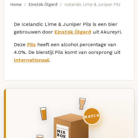
Home
Einstök Ölgerð
Icelandic Lime & Juniper Pils
De Icelandic Lime & Juniper Pils is een bier
gebrouwen door
Einstök Ölgerð
uit Akureyri.
Deze
Pils
heeft een alcohol percentage van
4.0%. De bierstijl Pils komt van oorsprong uit
Internationaal
.
MATCH
DEZE MAAND
MIX
BOX