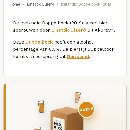
Home
Einstök Ölgerð
Icelandic Doppelbock (2019)
De Icelandic Doppelbock (2019) is een bier
gebrouwen door
Einstök Ölgerð
uit Akureyri.
Deze
Dubbelbock
heeft een alcohol
percentage van 6.0%. De bierstijl Dubbelbock
komt van oorsprong uit
Duitsland
.
MATCH
DEZE MAAND
MIX
BOX