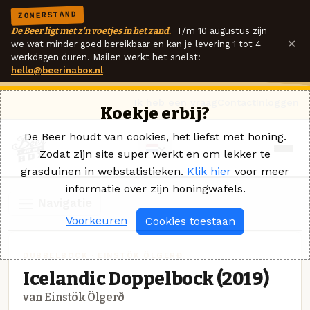
ZOMERSTAND
De Beer ligt met z'n voetjes in het zand.
T/m 10 augustus zijn
×
we wat minder goed bereikbaar en kan je levering 1 tot 4
werkdagen duren. Mailen werkt het snelst:
hello@beerinabox.nl
Ik heb een vraag
Contact
Inloggen
Koekje erbij?
De Beer houdt van cookies, het liefst met honing.
Zodat zijn site super werkt en om lekker te
grasduinen in webstatistieken.
Klik hier
voor meer
informatie over zijn honingwafels.
Navigatie
Voorkeuren
Cookies toestaan
DUBBELBOCK · EINSTÖK ÖLGERÐ
Icelandic Doppelbock (2019)
van Einstök Ölgerð