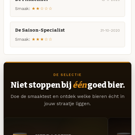
Smaak:
★★☆☆☆
De Saison-Specialist
31-10-2020
Smaak:
★★★☆☆
DE SELECTIE
Niet stoppen bij
één
goed bier.
Doe de smaaktest en ontdek welke bieren écht in
jouw straatje liggen.