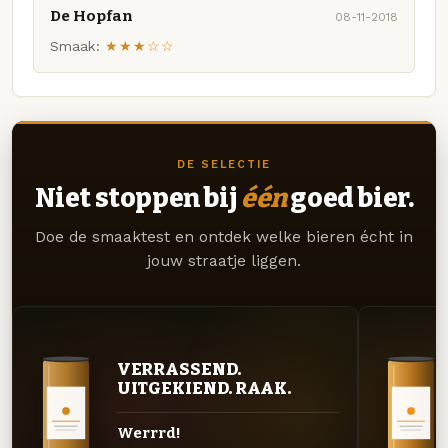
De Hopfan
08-11-2018
Smaak:
★★★☆☆
DE SELECTIE
Niet stoppen bij
één
goed bier.
Doe de smaaktest en ontdek welke bieren écht in
jouw straatje liggen.
VERRASSEND.
UITGEKIEND. RAAK.
Werrrd!