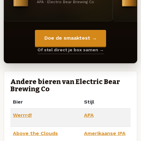
APA · Electric Bear Brewing Co
Doe de smaaktest →
Of stel direct je box samen →
Andere bieren van Electric Bear
Brewing Co
Bier
Stijl
Werrrd!
APA
Above the Clouds
Amerikaanse IPA