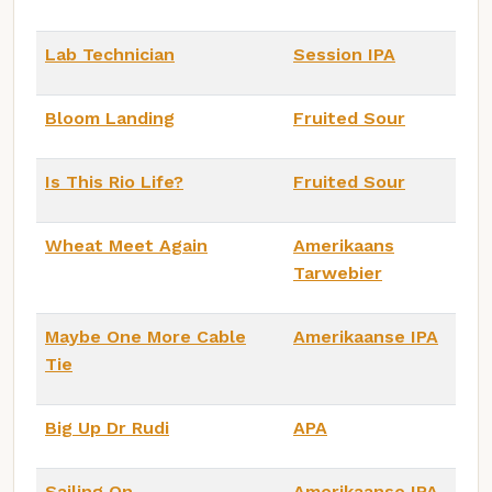
Lab Technician
Session IPA
Bloom Landing
Fruited Sour
Is This Rio Life?
Fruited Sour
Wheat Meet Again
Amerikaans
Tarwebier
Maybe One More Cable
Amerikaanse IPA
Tie
Big Up Dr Rudi
APA
Sailing On
Amerikaanse IPA