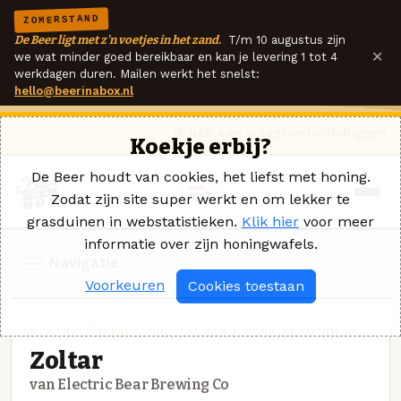
ZOMERSTAND
De Beer ligt met z'n voetjes in het zand.
T/m 10 augustus zijn
×
we wat minder goed bereikbaar en kan je levering 1 tot 4
werkdagen duren. Mailen werkt het snelst:
hello@beerinabox.nl
Ik heb een vraag
Contact
Inloggen
Koekje erbij?
De Beer houdt van cookies, het liefst met honing.
Zodat zijn site super werkt en om lekker te
grasduinen in webstatistieken.
Klik hier
voor meer
informatie over zijn honingwafels.
Navigatie
Voorkeuren
Cookies toestaan
AUSTRALIAN PALE ALE · ELECTRIC BEAR BREWING CO
Zoltar
van Electric Bear Brewing Co