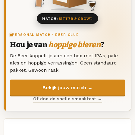
8 BIEREN
MATCH:
BITTER & GROWL
PERSONAL MATCH · BEER CLUB
Hou je van
hoppige bieren
?
De Beer koppelt je aan een box met IPA's, pale
ales en hoppige verrassingen. Geen standaard
pakket. Gewoon raak.
Bekijk jouw match →
Of doe de snelle smaaktest →