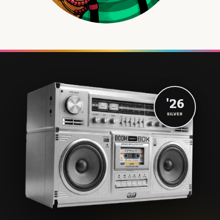
'26
SILVER