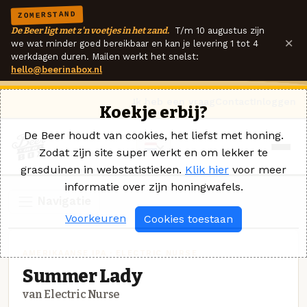
ZOMERSTAND
De Beer ligt met z'n voetjes in het zand.
T/m 10 augustus zijn
×
we wat minder goed bereikbaar en kan je levering 1 tot 4
werkdagen duren. Mailen werkt het snelst:
hello@beerinabox.nl
Ik heb een vraag
Contact
Inloggen
Koekje erbij?
De Beer houdt van cookies, het liefst met honing.
Zodat zijn site super werkt en om lekker te
grasduinen in webstatistieken.
Klik hier
voor meer
informatie over zijn honingwafels.
Navigatie
Voorkeuren
Cookies toestaan
AMERIKAANSE IPA · ELECTRIC NURSE
Summer Lady
van Electric Nurse