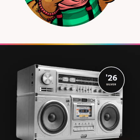
'26
SILVER