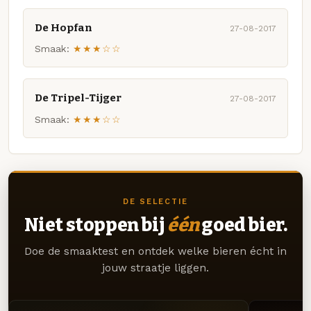
De Hopfan
27-08-2017
Smaak:
★★★☆☆
De Tripel-Tijger
27-08-2017
Smaak:
★★★☆☆
DE SELECTIE
Niet stoppen bij
één
goed bier.
Doe de smaaktest en ontdek welke bieren écht in
jouw straatje liggen.