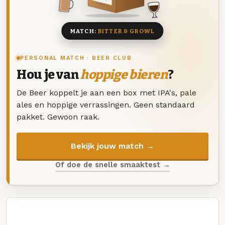
8 BIEREN
MATCH:
BITTER & GROWL
PERSONAL MATCH · BEER CLUB
Hou je van
hoppige bieren
?
De Beer koppelt je aan een box met IPA's, pale
ales en hoppige verrassingen. Geen standaard
pakket. Gewoon raak.
Bekijk jouw match →
Of doe de snelle smaaktest →