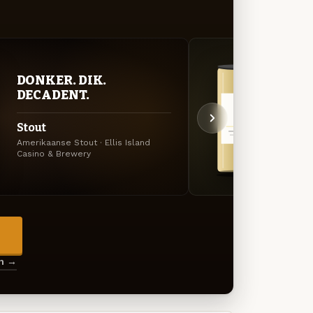
DONKER. DIK.
FRIS
DECADENT.
DOO
Stout
Hefe
Amerikaanse Stout · Ellis Island
Weizen
Casino & Brewery
Brewe
→
en →