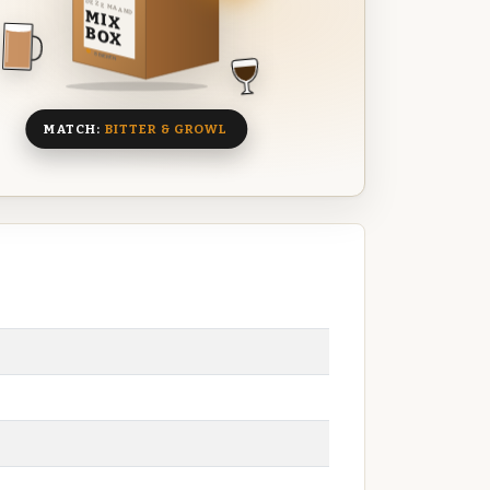
DEZE MAAND
MIX
BOX
8 BIEREN
MATCH:
BITTER & GROWL