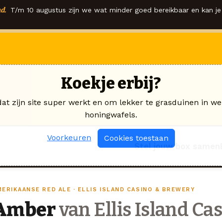
d.
T/m 10 augustus zijn we wat minder goed bereikbaar en kan je 
Koekje erbij?
dat zijn site super werkt en om lekker te grasduinen in we
honingwafels.
Voorkeuren
Cookies toestaan
Stel jouw box samen
MERIKAANSE RED ALE · ELLIS ISLAND CASINO & BREWERY
Amber
van Ellis Island Ca