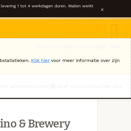
levering 1 tot 4 werkdagen duren. Mailen werkt
×
Ik heb een vraag
Contact
Inloggen
bstatistieken.
Klik hier
voor meer informatie over zijn
Bier adventskalender
Geef cadeau
Shop
Over Ons
sino & Brewery