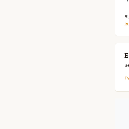
Bi
I
E
Be
Tw