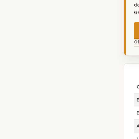
d
G
O
B