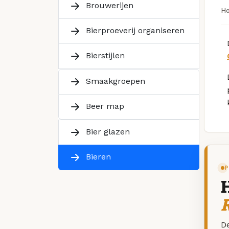
Brouwerijen
H
Bierproeverij organiseren
Bierstijlen
Smaakgroepen
Beer map
Bier glazen
Bieren
P
R
De