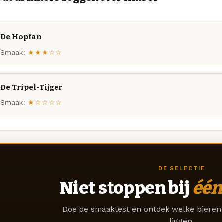
De Hopfan
Smaak:
★★★☆☆
De Tripel-Tijger
Smaak:
★☆☆☆☆
DE SELECTIE
Niet stoppen bij
één
Doe de smaaktest en ontdek welke bieren 
liggen.