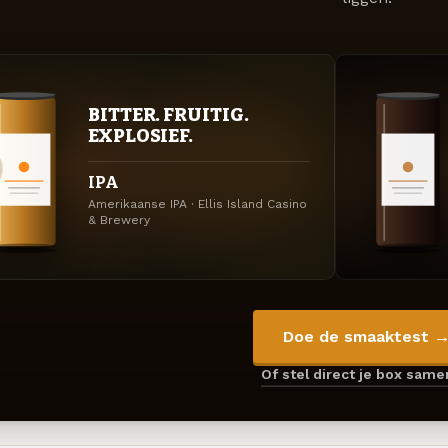
BITTER. FRUITIG.
EXPLOSIEF.
IPA
Amerikaanse IPA · Ellis Island Casino
& Brewery
Doe de smaaktest 
Of stel direct je box sam