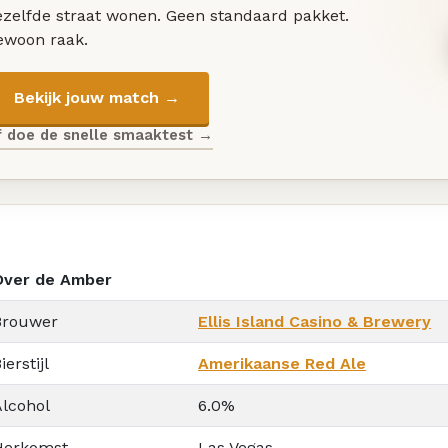
ezelfde straat wonen. Geen standaard pakket.
ewoon raak.
Bekijk jouw match →
f doe de snelle smaaktest →
Over de Amber
Brouwer
Ellis Island Casino & Brewery
ierstijl
Amerikaanse Red Ale
Alcohol
6.0%
Herkomst
Las Vegas