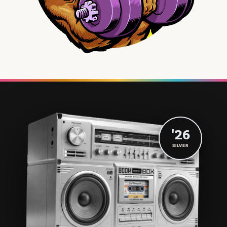
'26
SILVER