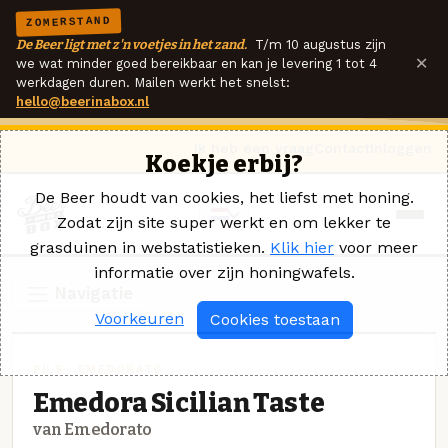
ZOMERSTAND
De Beer ligt met z'n voetjes in het zand.
T/m 10 augustus zijn
×
we wat minder goed bereikbaar en kan je levering 1 tot 4
werkdagen duren. Mailen werkt het snelst:
hello@beerinabox.nl
Ik heb een vraag
Contact
Inloggen
Koekje erbij?
De Beer houdt van cookies, het liefst met honing.
Zodat zijn site super werkt en om lekker te
grasduinen in webstatistieken.
Klik hier
voor meer
informatie over zijn honingwafels.
Navigatie
Voorkeuren
Cookies toestaan
PILS · EMEDORATO
Emedora Sicilian Taste
van Emedorato